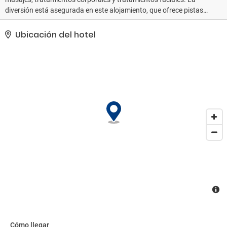
diversión está asegurada en este alojamiento, que ofrece pistas
de tenis al aire libre, una piscina al aire libre y una piscina cubierta.
Encontrarás además servicios de conserjería, servicio de cuidado
Ubicación del hotel
infantil (de pago) y una tienda de recuerdos.. Tendrás un centro
de negocios, check-in exprés y check-out exprés a tu disposición.
¿Estás organizando un evento en Puerto Vallarta? En este
complejo turístico tienes a tu disposición 1941 metros cuadrados
de espacio con zona para conferencias y salas de reuniones. Hay
un aparcamiento sin asistencia gratuito disponible..
Cómo llegar