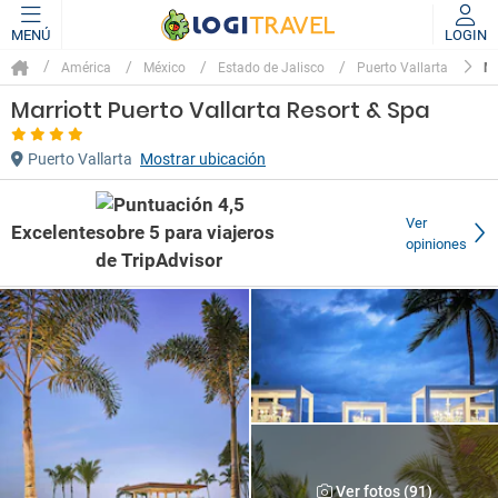
MENÚ
LOGIN
M
América
México
Estado de Jalisco
Puerto Vallarta
Marriott Puerto Vallarta Resort & Spa
Puerto Vallarta
Mostrar ubicación
Ver
Excelente
opiniones
Ver fotos (91)