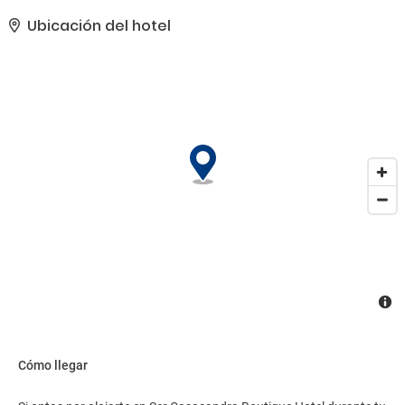
disponibles, que incluyen una piscina al aire libre. Este hotel de
estilo Beaux Arts ofrece además conexión a Internet wifi gratis,
Ubicación del hotel
servicios de conserjería y servicio de cuidado infantil (de pago).
Llegarás a las atracciones de la zona en un abrir y cerrar de ojos
gracias al servicio de transporte (de pago) que recorre 200 km de
distancia.. Tendrás check-in exprés, atención multilingüe y una
lavandería a tu disposición. Se ofrece servicio de transporte al
aeropuerto (ida y vuelta) de pago previa petición..
Cómo llegar