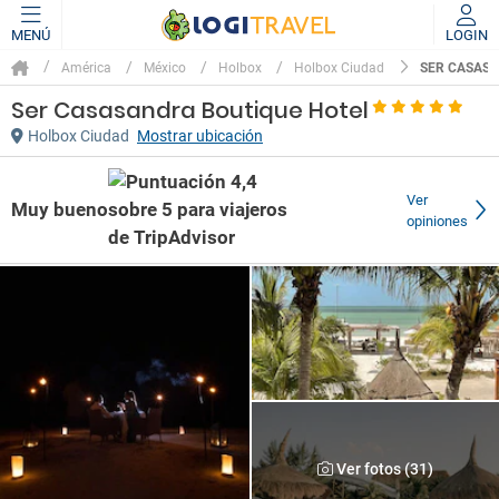
MENÚ
LOGIN
SER CASASA
América
México
Holbox
Holbox Ciudad
Ser Casasandra Boutique Hotel
Holbox Ciudad
Mostrar ubicación
Ver
Muy bueno
opiniones
Ver fotos (31)