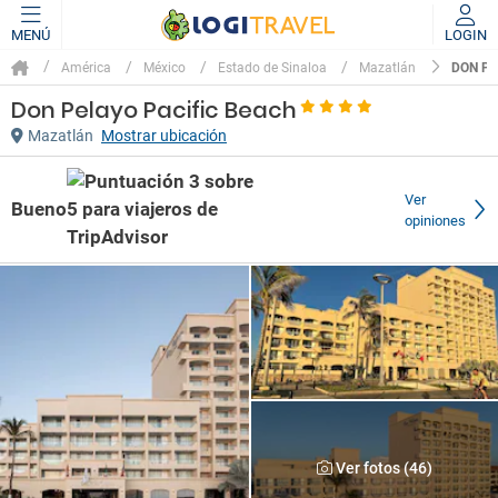
MENÚ
LOGIN
DON PE
América
México
Estado de Sinaloa
Mazatlán
Don Pelayo Pacific Beach
Mazatlán
Mostrar ubicación
Ver
Bueno
opiniones
Ver fotos (46)