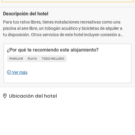
Descripción del hotel
Para tus ratos libres, tienes instalaciones recreativas como una
piscina al aire libre, un tobogán acuático y bicicletas de alquiler a
tu disposición. Otros servicios de este hotel incluyen conexión a
Internet wifi gratis, una zona recreativa o sala de juegos y servicio
de celebración de bodas.. Tendrás un centro de negocios,
¿Por qué te recomiendo este alojamiento?
tintorería y un servicio de recepción las 24 horas a tu disposición.
FAMILIAR
PLAYA
TODO INCLUIDO
¿Estás organizando un evento en Mazatlán? En este hotel tienes a
tu disposición 40 metros cuadrados de espacio con centro de
Ver más
conferencias y salas de reuniones. Hay un aparcamiento sin
asistencia gratuito disponible..
Ubicación del hotel