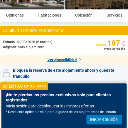
Opiniones
Habitaciones
Ubicación
Servicios
LA MEJOR OPCIÓN ENCONTRADA
107
Entrada:
10/08/2026 (5 noches)
€
desde
Régimen:
Solo alojamiento
Precio por noche
Ver disponibilidad
Bloquea la reserva de este alojamiento ahora y quédate
tranquilo.
OFERTAS
EXCLUSIVAS
¡No te pierdas
los precios exclusivos solo para clientes
registrados!
Inicia sesión para desbloquear las mejores ofertas
* Descuento aplicable sólo para algunos de los alojamientos del listado
INICIAR SESIÓN