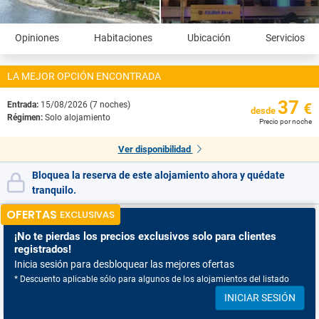
Opiniones
Habitaciones
Ubicación
Servicios
LA MEJOR OPCIÓN ENCONTRADA
37
Entrada:
15/08/2026 (7 noches)
€
desde
Régimen:
Solo alojamiento
Precio por noche
Ver disponibilidad
Bloquea la reserva de este alojamiento ahora y quédate
tranquilo.
OFERTAS
EXCLUSIVAS
¡No te pierdas
los precios exclusivos solo para clientes
registrados!
Inicia sesión para desbloquear las mejores ofertas
* Descuento aplicable sólo para algunos de los alojamientos del listado
INICIAR SESIÓN