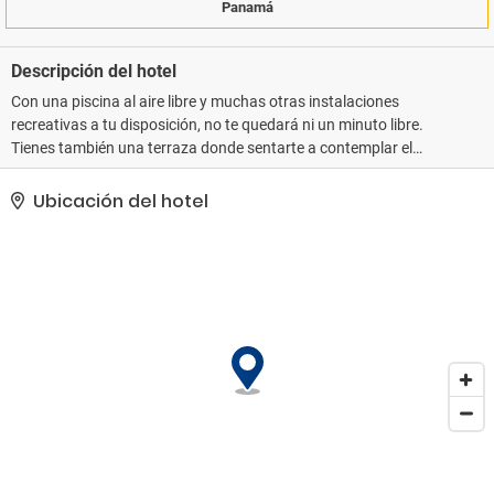
Panamá
Descripción del hotel
Con una piscina al aire libre y muchas otras instalaciones
recreativas a tu disposición, no te quedará ni un minuto libre.
Tienes también una terraza donde sentarte a contemplar el
paisaje. Encontrarás además conexión a Internet wifi gratis,
servicios de conserjería y un salón de eventos.. Tendrás un centro
Ubicación del hotel
de negocios abierto las 24 horas, periódicos gratuitos en el
vestíbulo y un servicio de recepción las 24 horas a tu disposición.
Las instalaciones para eventos de este hotel incluyen centro de
conferencias y una sala de reuniones..