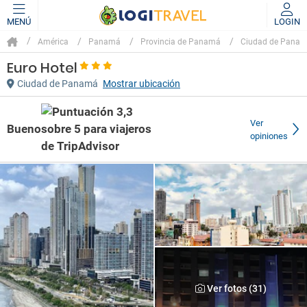
MENÚ
LOGIN
América
Panamá
Provincia de Panamá
Ciudad de Pana
Euro Hotel
Ciudad de Panamá
Mostrar ubicación
Ver
Bueno
opiniones
Ver fotos (31)