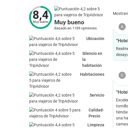
8,4
Mostra
Muy bueno
Muy bueno
A
Basado en 1189 opiniones
Ubicación
“Hote
Realme
Silencio en
desayu
la
habitación
Habitaciones
C
“Hote
Servicio
Excelen
tornill
Calidad-
tienda
Precio
una ha
camas 
Limpieza