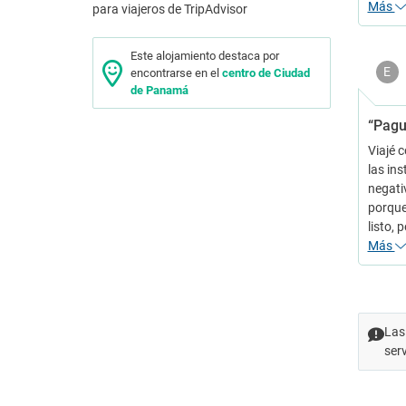
Más
Este alojamiento destaca por
E
encontrarse en el
centro de Ciudad
de Panamá
“Pagu
Viajé c
las ins
negati
porque
listo, 
Más
Las
ser