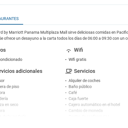
AURANTES
d by Marriott Panama Multiplaza Mall sirve deliciosas comidas en Pacific G
Se ofrece un desayuno a la carta todos los días de 06:00 a 09:30 con un c
ros
Wifi
condicionado
Wifi gratis
rvicios adicionales
Servicios
sor
Alquiler de coches
ra de piso
Baño público
ora
Café
ería
Caja fuerte
za en seco
Cajero automático en el hotel
ora
Cambio de moneda
io de lavandería
Centro de conferencias
Centro de negocios