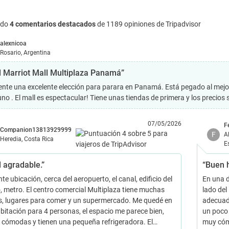
ndo
4 comentarios destacados
de 1189 opiniones de Tripadvisor
alexnicoa
Rosario, Argentina
l Marriot Mall Multiplaza Panamá”
nte una excelente elección para parara en Panamá. Está pegado al mejor 
no . El mall es espectacular! Tiene unas tiendas de primera y los precios
07/05/2026
F
Companion13813929999
F
A
Heredia, Costa Rica
E
l agradable.”
“Buen 
te ubicación, cerca del aeropuerto, el canal, edificio del
En una d
o, metro. El centro comercial Multiplaza tiene muchas
lado del
s, lugares para comer y un supermercado. Me quedé en
adecuado
bitación para 4 personas, el espacio me parece bien,
un poco 
cómodas y tienen una pequeña refrigeradora. El…
muy cóm