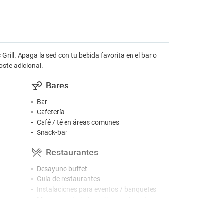
rill. Apaga la sed con tu bebida favorita en el bar o
oste adicional..
Bares
Bar
Cafetería
Café / té en áreas comunes
Snack-bar
Restaurantes
Desayuno buffet
Guía de restaurantes
Instalaciones para eventos / banquetes
Menú para diabéticos (bajo petición)
Restaurante a la carta