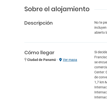
Sobre el alojamiento
Descripción
No te pie
incluyen
abierto 
Cómo llegar
Si decid
Francisc
Ciudad de Panamá
-
Ver mapa
se encue
comercia
Center: 
de conve
1,7 km M
Internac
Internac
Internac