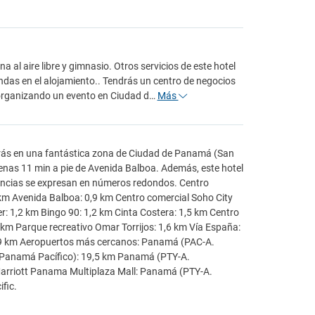
a al aire libre y gimnasio. Otros servicios de este hotel
tiendas en el alojamiento.. Tendrás un centro de negocios
s organizando un evento en Ciudad d…
Más
rarás en una fantástica zona de Ciudad de Panamá (San
penas 11 min a pie de Avenida Balboa. Además, este hotel
tancias se expresan en números redondos. Centro
5 km Avenida Balboa: 0,9 km Centro comercial Soho City
r: 1,2 km Bingo 90: 1,2 km Cinta Costera: 1,5 km Centro
km Parque recreativo Omar Torrijos: 1,6 km Vía España:
1,9 km Aeropuertos más cercanos: Panamá (PAC-A.
l Panamá Pacífico): 19,5 km Panamá (PTY-A.
arriott Panama Multiplaza Mall: Panamá (PTY-A.
fic.