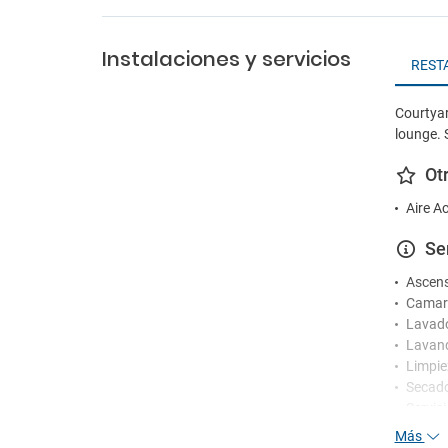
Instalaciones y servicios
REST
Courtyar
lounge. 
Ot
Aire A
Se
Ascen
Camare
Lavad
Lavand
Limpie
Secad
Servic
Más