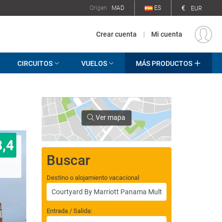
€
Origen
MAD
ES
EUR
Crear cuenta
|
Mi cuenta
CIRCUITOS
VUELOS
MÁS PRODUCTOS
Ver mapa
8,4
Buscar
Destino o alojamiento vacacional
Entrada / Salida: