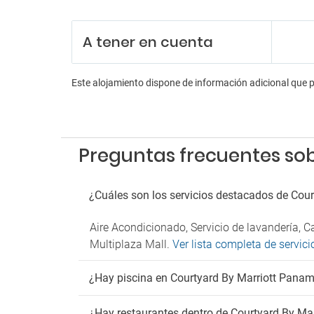
Re
Person
A tener en cuenta
Recepc
En
Este alojamiento dispone de información adicional que 
Casin
Sala d
Sala de
Tiendas
Preguntas frecuentes sob
Pa
Parkin
¿Cuáles son los servicios destacados de Cou
Parking
Parkin
Aire Acondicionado, Servicio de lavandería, 
Ma
Multiplaza Mall.
Ver lista completa de servic
Admit
¿Hay piscina en Courtyard By Marriott Panam
Fu
¿Hay restaurantes dentro de Courtyard By Ma