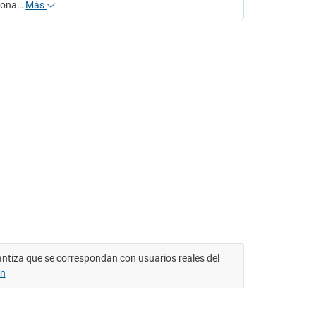
iona…
Más
antiza que se correspondan con usuarios reales del
ón