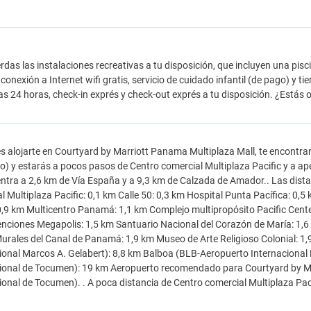
rdas las instalaciones recreativas a tu disposición, que incluyen una piscin
 conexión a Internet wifi gratis, servicio de cuidado infantil (de pago) y 
las 24 horas, check-in exprés y check-out exprés a tu disposición. ¿Está
es alojarte en Courtyard by Marriott Panama Multiplaza Mall, te encont
o) y estarás a pocos pasos de Centro comercial Multiplaza Pacific y a a
ntra a 2,6 km de Vía España y a 9,3 km de Calzada de Amador.. Las dis
l Multiplaza Pacific: 0,1 km Calle 50: 0,3 km Hospital Punta Pacífica: 0,
0,9 km Multicentro Panamá: 1,1 km Complejo multipropósito Pacific Cente
nciones Megapolis: 1,5 km Santuario Nacional del Corazón de María: 1,6 
urales del Canal de Panamá: 1,9 km Museo de Arte Religioso Colonial: 
ional Marcos A. Gelabert): 8,8 km Balboa (BLB-Aeropuerto Internaciona
ional de Tocumen): 19 km Aeropuerto recomendado para Courtyard by M
ional de Tocumen). . A poca distancia de Centro comercial Multiplaza Paci