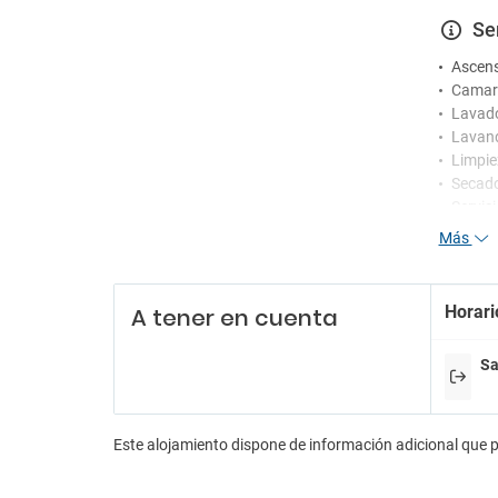
Se
Ascen
Camare
Lavad
Lavand
Limpie
Secad
Servic
Más
Re
Person
Horari
A tener en cuenta
Recepc
Servic
Sa
En
Billar
Casin
Este alojamiento dispone de información adicional que 
Discot
Sala de