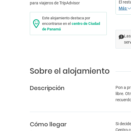
El res
Más
Este alojamiento destaca por
encontrarse en el
centro de Ciudad
de Panamá
Las
ser
Sobre el alojamiento
Descripción
Pon a pr
libre. O
recuerdo
Cómo llegar
Si decid
Centro c