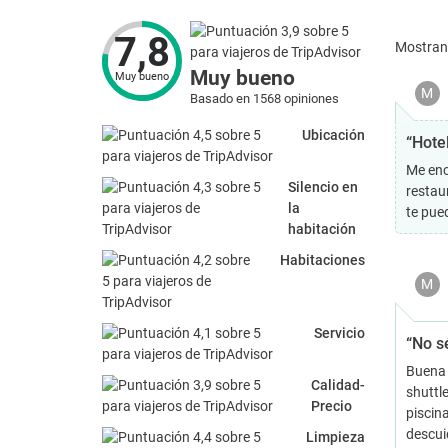
7,8
Mostra
Muy bueno
Muy bueno
M
Basado en 1568 opiniones
Ubicación
“Hote
Me enc
Silencio en
restau
la
te pue
habitación
Habitaciones
M
Servicio
“No sé
Buena 
Calidad-
shuttle
Precio
piscin
descui
Limpieza