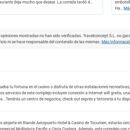
taurante deja mucho que desear. La comida tardó 4…
embotell
Ha…
Má
 opiniones mostradas no han sido verificadas. Travelconcept S.L. no gar
vicio ni se hace responsable del contenido de las mismas.
Más Informaci
ueba tu fortuna en el casino o disfruta de otras instalaciones recreativas,
tros servicios de este complejo incluyen conexión a Internet wifi gratis, un
s.. Tendrás un centro de negocios, check-out exprés y tintorería a tu dis
es alojarte en Riande Aeropuerto Hotel & Casino de Tocumen, estarás cer
omercial Multiplaza Pacific y Cinta Costera. Además, este complejo con 