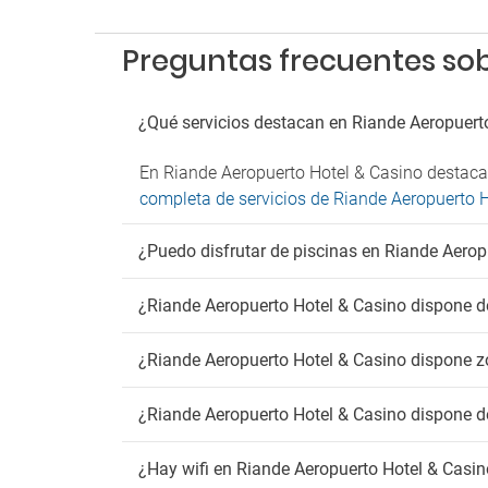
Sala d
Sala d
Preguntas frecuentes sob
Tiendas
Pa
¿Qué servicios destacan en Riande Aeropuert
Parkin
Parkin
En Riande Aeropuerto Hotel & Casino destacan
Parkin
completa de servicios de Riande Aeropuerto 
Parkin
¿Puedo disfrutar de piscinas en Riande Aerop
Ma
Admit
¿Riande Aeropuerto Hotel & Casino dispone de
Fu
¿Riande Aeropuerto Hotel & Casino dispone 
Zona 
Wif
¿Riande Aeropuerto Hotel & Casino dispone de
Wifi gr
¿Hay wifi en Riande Aeropuerto Hotel & Casi