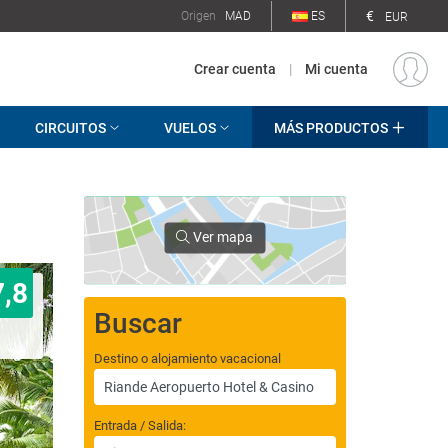
€
Origen
MAD
ES
EUR
Crear cuenta
|
Mi cuenta
CIRCUITOS
VUELOS
MÁS PRODUCTOS
Ver mapa
7,8
Buscar
Destino o alojamiento vacacional
Entrada / Salida: