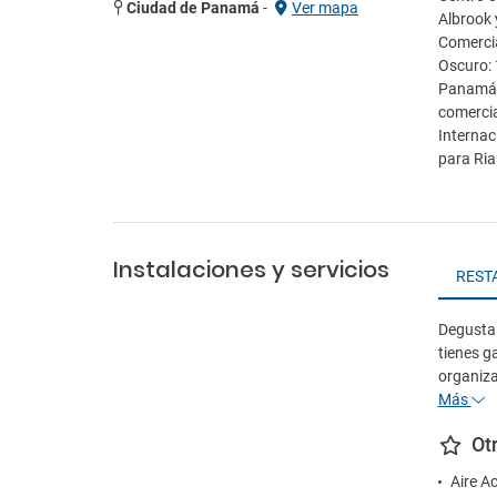
Ciudad de Panamá
-
Ver mapa
Albrook 
Comercia
Oscuro: 
Panamá V
comercia
Internac
para Ria
Instalaciones y servicios
REST
Degusta a
tienes g
organiza
Más
Ot
Aire A