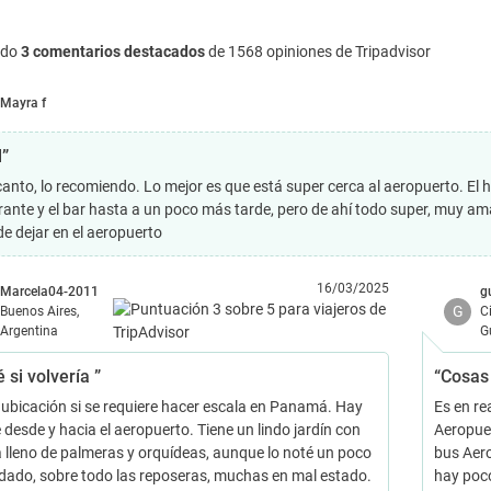
ndo
3 comentarios destacados
de 1568 opiniones de Tripadvisor
Mayra f
l”
anto, lo recomiendo. Lo mejor es que está super cerca al aeropuerto. El ho
rante y el bar hasta a un poco más tarde, pero de ahí todo super, muy ama
de dejar en el aeropuerto
16/03/2025
Marcela04-2011
g
G
Buenos Aires,
C
Argentina
G
 si volvería ”
“Cosas
ubicación si se requiere hacer escala en Panamá. Hay
Es en re
 desde y hacia el aeropuerto. Tiene un lindo jardín con
Aeropuer
a lleno de palmeras y orquídeas, aunque lo noté un poco
bus Aero
dado, sobre todo las reposeras, muchas en mal estado.
hay poco