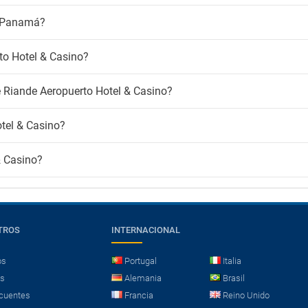
e Panamá?
to Hotel & Casino?
de Riande Aeropuerto Hotel & Casino?
otel & Casino?
& Casino?
TROS
INTERNACIONAL
os
Portugal
Italia
es
Alemania
Brasil
cuentes
Francia
Reino Unido