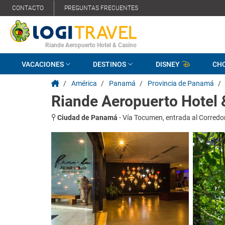
CONTACTO
PREGUNTAS FRECUENTES
Riande Aeropuerto Hotel & Casino
VACACIONES
DESTINOS
DISNEY
CH
/
América
/
Panamá
/
Provincia de Panamá
/
Riande Aeropuerto Hotel 
Ciudad de Panamá
-
Vía Tocumen, entrada al Corredo