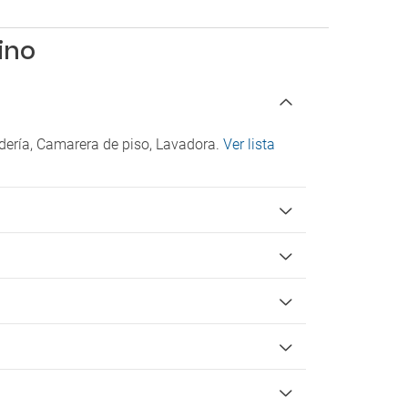
Padel
Ping Pong
ino
Pista de tenis
Surf
Accesibilidad
Acceso en silla de ruedas
ndería, Camarera de piso, Lavadora.
Ver lista
Instalaciones para personas con
discapacidad
Check-in/Check-out
Entrada a partir de las 15:00
Salida hasta las 12:00