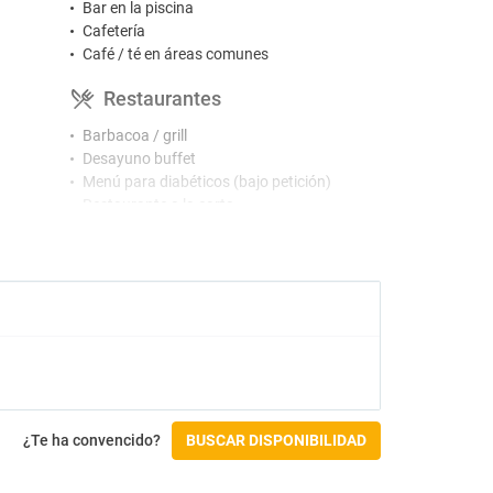
Bar en la piscina
Cafetería
Café / té en áreas comunes
Restaurantes
Barbacoa / grill
Desayuno buffet
Menú para diabéticos (bajo petición)
Restaurante a la carta
Gimnasio y SPA
Gimnasio
Hidromasaje
Jacuzzi
Masajes
Spa
Actividades
¿Te ha convencido?
BUSCAR DISPONIBILIDAD
Campo de golf
Mini Golf