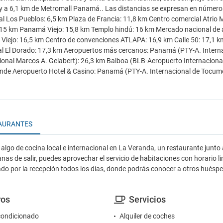
y a 6,1 km de Metromall Panamá.. Las distancias se expresan en númer
l Los Pueblos: 6,5 km Plaza de Francia: 11,8 km Centro comercial Atrio
15 km Panamá Viejo: 15,8 km Templo hindú: 16 km Mercado nacional de 
iejo: 16,5 km Centro de convenciones ATLAPA: 16,9 km Calle 50: 17,1 km
l El Dorado: 17,3 km Aeropuertos más cercanos: Panamá (PTY-A. Inter
ional Marcos A. Gelabert): 26,3 km Balboa (BLB-Aeropuerto Internacio
nde Aeropuerto Hotel & Casino: Panamá (PTY-A. Internacional de Tocumen
AURANTES
lgo de cocina local e internacional en La Veranda, un restaurante junto a l
anas de salir, puedes aprovechar el servicio de habitaciones con horario li
do por la recepción todos los días, donde podrás conocer a otros hué
ros
Servicios
condicionado
Alquiler de coches