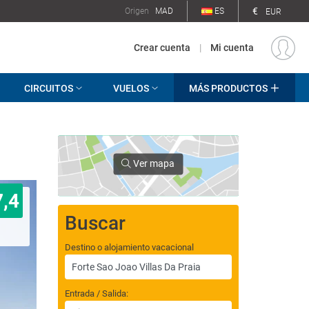
€
Origen
MAD
ES
EUR
Crear cuenta
|
Mi cuenta
CIRCUITOS
VUELOS
MÁS PRODUCTOS
Ver mapa
7,4
Buscar
Destino o alojamiento vacacional
Entrada / Salida: