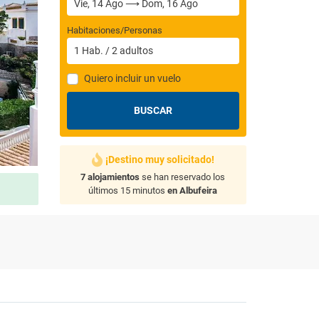
Habitaciones/Personas
1
Hab.
/
2
adultos
Quiero incluir un vuelo
BUSCAR
¡Destino muy solicitado!
7 alojamientos
se han reservado los
últimos 15 minutos
en Albufeira