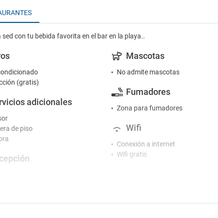
AURANTES
 sed con tu bebida favorita en el bar en la playa..
ros
Mascotas
condicionado
No admite mascotas
cción (gratis)
Fumadores
rvicios adicionales
Zona para fumadores
sor
Wifi
ra de piso
ora
Conexión a internet
Wifi gratis
cepción
ión 24 horas