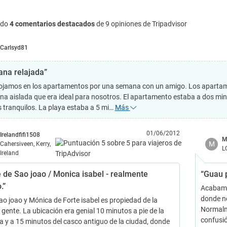
ndo
4 comentarios destacados
de 9 opiniones de Tripadvisor
Carlsyd81
na relajada”
ojamos en los apartamentos por una semana con un amigo. Los apartamen
na aislada que era ideal para nosotros. El apartamento estaba a dos min
s tranquilos. La playa estaba a 5 mi…
Más
01/06/2012
Irelandfifi1508
M
M
Cahersiveen, Kerry,
L
Ireland
e de Sao joao / Monica isabel - realmente
“Guau 
.”
Acabamo
donde n
Sao joao y Mónica de Forte isabel es propiedad de la
Normalm
gente. La ubicación era genial 10 minutos a pie de la
confusió
a y a 15 minutos del casco antiguo de la ciudad, donde