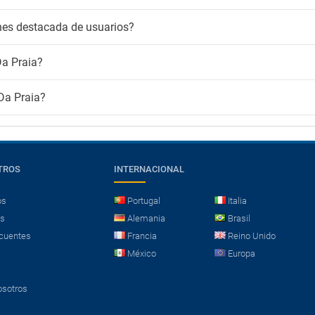
ones destacada de usuarios?
Da Praia?
 Da Praia?
TROS
INTERNACIONAL
os
Portugal
Italia
es
Alemania
Brasil
cuentes
Francia
Reino Unido
México
Europa
osotros