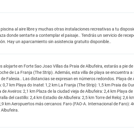
piscina al aire libre y muchas otras instalaciones recreativas a tu disposi
aza donde sentarte a contemplar el paisaje.. Tendrás un servicio de recepc
ión. Hay un aparcamiento sin asistencia gratuito disponible..
es alojarte en Forte Sao Joao Villas da Praia de Albufeira, estarás a pie d
oche de La Franja (The Strip). Además, esta villa de playa se encuentra a 
 de Falesia.. Las distancias se expresan en números redondos. Playa de A
a: 0,7 km Playa do Inatel: 1,2 km La Franja (The Strip): 1,5 km Praia da Ou
 de Aveiros: 2,1 km Plaza de la ciudad vieja de Albufeira: 2,4 km Playa d
ralla del castillo: 2,4 km Estadio de Albufeira: 2,5 km Torre del Reloj: 2,6
 2,9 km Aeropuertos más cercanos: Faro (FAO-A. Internacional de Faro): 
 Albufeira.