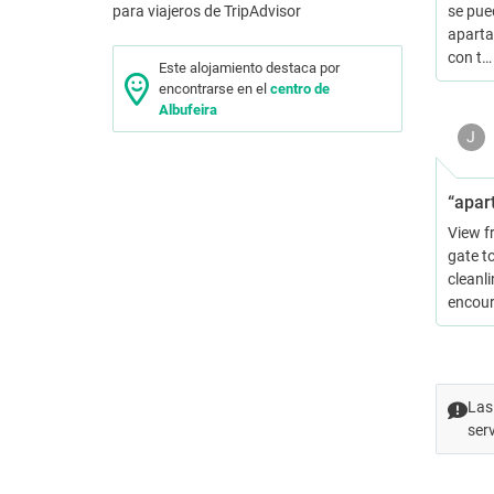
se pue
aparta
con t
Este alojamiento destaca por
encontrarse en el
centro de
Albufeira
J
“apar
View f
gate t
cleanl
encour
Las
ser