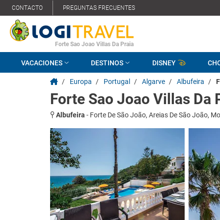
CONTACTO
PREGUNTAS FRECUENTES
Forte Sao Joao Villas Da Praia
VACACIONES
DESTINOS
DISNEY
CH
/
Europa
/
Portugal
/
Algarve
/
Albufeira
/
F
Forte Sao Joao Villas Da 
Albufeira
-
Forte De São João, Areias De São João, Mo