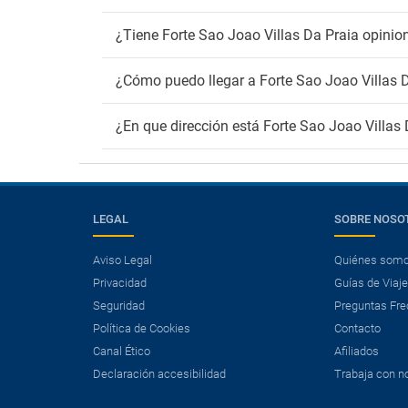
¿Tiene Forte Sao Joao Villas Da Praia opini
¿Cómo puedo llegar a Forte Sao Joao Villas 
¿En que dirección está Forte Sao Joao Villas
LEGAL
SOBRE NOSO
Aviso Legal
Quiénes som
Privacidad
Guías de Viaj
Seguridad
Preguntas Fre
Política de Cookies
Contacto
Canal Ético
Afiliados
×
¿Necesitas un vuelo?
Declaración accesibilidad
Trabaja con n