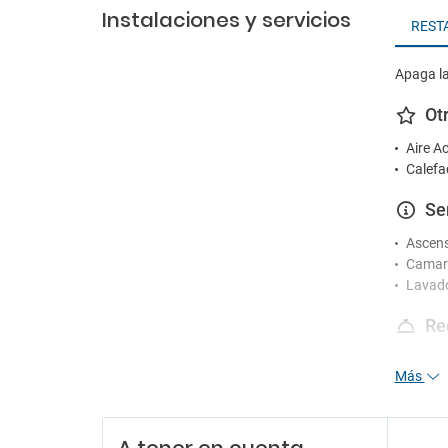
Instalaciones y servicios
REST
Apaga la
Ot
Aire A
Calefa
Se
Ascen
Camare
Lavad
Re
Recepc
Más