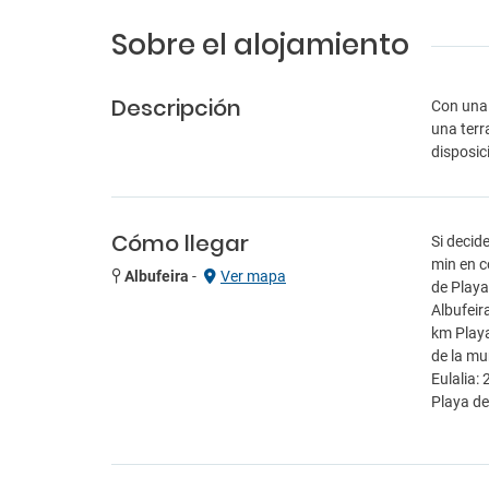
Sobre el alojamiento
Descripción
Con una 
una terr
disposic
Cómo llegar
Si decid
min en c
Albufeira
-
Ver mapa
de Playa
Albufeir
km Playa
de la mu
Eulalia:
Playa de