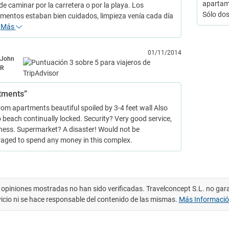
apartame
de caminar por la carretera o por la playa. Los
Sólo do
mentos estaban bien cuidados, limpieza venía cada día
…
Más
01/11/2014
John
R
tments”
rom apartments beautiful spoiled by 3-4 feet wall Also
o beach continually locked. Security? Very good service,
iness. Supermarket? A disaster! Would not be
aged to spend any money in this complex.
 opiniones mostradas no han sido verificadas. Travelconcept S.L. no gar
vicio ni se hace responsable del contenido de las mismas.
Más Informaci