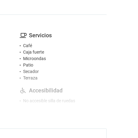
Servicios
Café
Caja fuerte
Microondas
Patio
Secador
Terraza
Accesibilidad
No accesible silla de ruedas
Check-in/Check-out
Entrada a partir de las 15:00