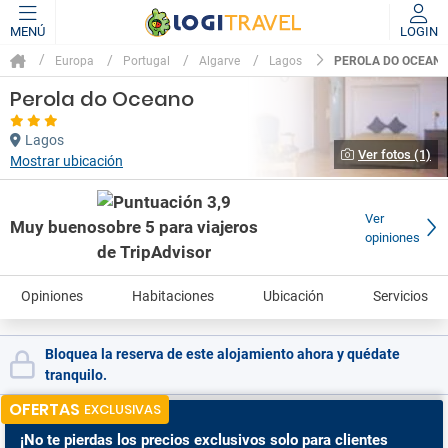
MENÚ
LOGIN
PEROLA DO OCEAN
Europa
Portugal
Algarve
Lagos
Perola do Oceano
Lagos
Ver fotos (1)
Mostrar ubicación
Ver
Muy bueno
opiniones
Opiniones
Habitaciones
Ubicación
Servicios
Bloquea la reserva de este alojamiento ahora y quédate
tranquilo.
OFERTAS
EXCLUSIVAS
¡No te pierdas
los precios exclusivos solo para clientes