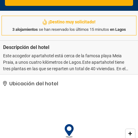
¡Destino muy solicitado!
3 alojamientos
se han reservado los últimos 15 minutos
en Lagos
Descripción del hotel
Este acogedor apartahotel está cerca de la famosa playa Meia
Praia, a unos cuatro kilómetros de Lagos.Este apartahotel tiene
tres plantas en las que se reparten un total de 40 viviendas. En el
encantador hall de entrada hay un área de recepción (abierta de 9
de la mañana a las 10 de la noche) donde el atento y cordial
Ubicación del hotel
personal le recibirá y le ayudará en lo que necesite. Parte de las
instalaciones culinarias son un bar muy acogedor y un elegante
restaurante, en el que se sirven deliciosas especialidades. Podrá
aparcar su vehículo en el aparcamiento del propio hotel o en el
garaje.Los acogedores apartamentos tienen un baño propio y
uno o dos dormitorios. Parte del equipamiento es una caja fuerte
de alquiler. La calefacción está regulada de manera central. En
todos los apartamentos hay un balcón o una terraza.En el