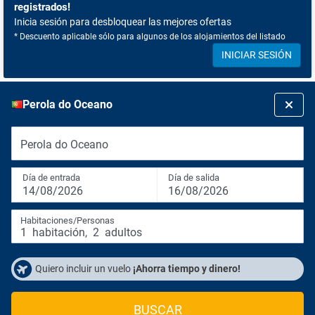
registrados!
Inicia sesión para desbloquear las mejores ofertas
* Descuento aplicable sólo para algunos de los alojamientos del listado
INICIAR SESIÓN
Perola do Oceano
Perola do Oceano
Día de entrada
Día de salida
14/08/2026
16/08/2026
Habitaciones/Personas
1
habitación
,
2
adultos
Quiero incluir un vuelo
¡Ahorra tiempo y dinero!
BUSCAR