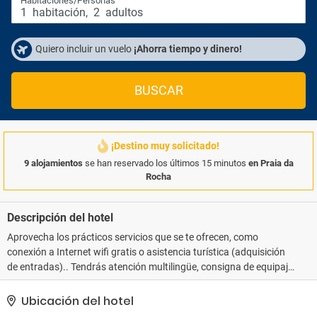
Habitaciones/Personas
1
habitación
,
2
adultos
Quiero incluir un vuelo
¡Ahorra tiempo y dinero!
BUSCAR
¡Destino muy solicitado!
9 alojamientos
se han reservado los últimos 15 minutos
en Praia da
Rocha
Descripción del hotel
Aprovecha los prácticos servicios que se te ofrecen, como
conexión a Internet wifi gratis o asistencia turística (adquisición
de entradas).. Tendrás atención multilingüe, consigna de equipaje
y una biblioteca a tu disposición. Se ofrece servicio de transporte
al aeropuerto (ida y vuelta) de pago disponible 24 horas..
Ubicación del hotel