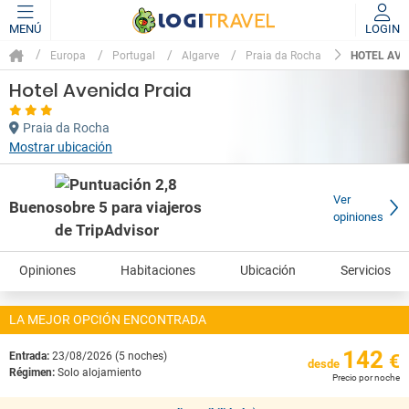
MENÚ
LOGIN
HOTEL AVE
Europa
Portugal
Algarve
Praia da Rocha
Hotel Avenida Praia
Praia da Rocha
Mostrar ubicación
Ver
Bueno
opiniones
Opiniones
Habitaciones
Ubicación
Servicios
LA MEJOR OPCIÓN ENCONTRADA
142
Entrada:
23/08/2026 (5 noches)
€
desde
Régimen:
Solo alojamiento
Precio por noche