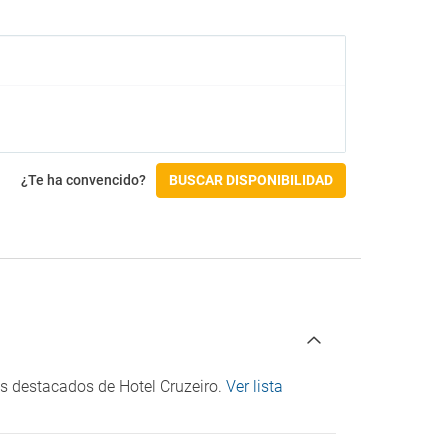
Gimnasio
Accesibilidad
Acceso en silla de ruedas
Habitación accesible
Instalaciones para personas con
discapacidad
¿Te ha convencido?
BUSCAR DISPONIBILIDAD
Check-in/Check-out
Salida hasta las 12:00
ios destacados de Hotel Cruzeiro.
Ver lista