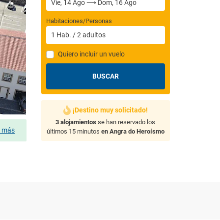
Habitaciones/Personas
1
Hab.
/
2
adultos
Quiero incluir un vuelo
BUSCAR
¡Destino muy solicitado!
3 alojamientos
se han reservado los
s más
últimos 15 minutos
en Angra do Heroísmo