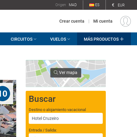
€
Origen
MAD
ES
EUR
Crear cuenta
|
Mi cuenta
CIRCUITOS
VUELOS
MÁS PRODUCTOS
Ver mapa
10
Buscar
Destino o alojamiento vacacional
Entrada / Salida: