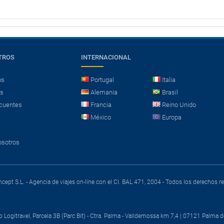
TROS
INTERNACIONAL
os
Portugal
Italia
es
Alemania
Brasil
cuentes
Francia
Reino Unido
México
Europa
osotros
cept S.L. - Agencia de viajes on-line con el CI. BAL 471, 2004 - Todos los derechos 
o Logitravel, Parcela 3B (Parc Bit) - Ctra. Palma - Valldemossa km 7,4 | 07121 Palma d