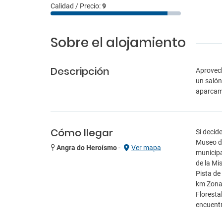
Calidad / Precio:
9
Sobre el alojamiento
Descripción
Aprovech
un salón
aparcami
Cómo llegar
Si decid
Museo de
Angra do Heroísmo
-
Ver mapa
municipa
de la Mi
Pista de
km Zona 
Floresta
encuentr