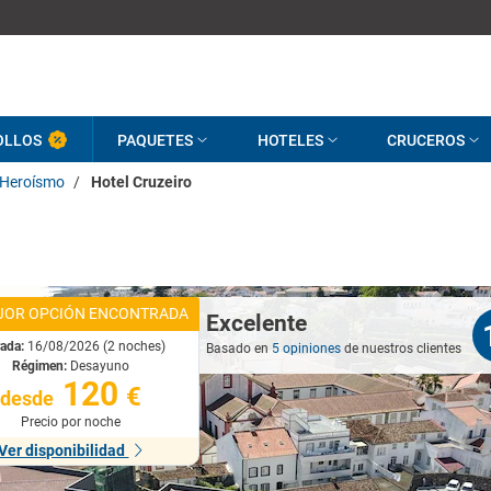
OLLOS
PAQUETES
HOTELES
CRUCEROS
 Heroísmo
/
Hotel Cruzeiro
JOR OPCIÓN ENCONTRADA
Excelente
rada:
16/08/2026 (2 noches)
Basado en
5 opiniones
de nuestros clientes
Régimen:
Desayuno
120
€
desde
Precio por noche
Ver disponibilidad