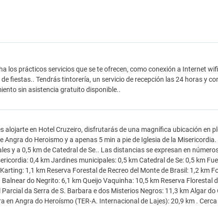
a los prácticos servicios que se te ofrecen, como conexión a Internet wifi 
 de fiestas.. Tendrás tintorería, un servicio de recepción las 24 horas y c
ento sin asistencia gratuito disponible..
es alojarte en Hotel Cruzeiro, disfrutarás de una magnífica ubicación en
 Angra do Heroismo y a apenas 5 min a pie de Iglesia de la Misericordia.
les y a 0,5 km de Catedral de Se.. Las distancias se expresan en númer
sericordia: 0,4 km Jardines municipales: 0,5 km Catedral de Se: 0,5 km Fu
 Karting: 1,1 km Reserva Forestal de Recreo del Monte de Brasil: 1,2 km F
Balnear do Negrito: 6,1 km Queijo Vaquinha: 10,5 km Reserva Florestal d
l Parcial da Serra de S. Barbara e dos Misterios Negros: 11,3 km Algar d
a en Angra do Heroísmo (TER-A. Internacional de Lajes): 20,9 km . Cerc