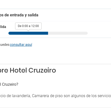
Equipo de planchado
cepción
Guardaequipaje
os de entrada y salida
al Multiidioma
Prensa
ión 24 horas
Secador
Seguridad
De 0:00 a 12:00
lida
tretenimiento
Servicio de despertador
Servicio de habitaciones
 en el hotel
Venta de entradas
puedes
consultar aquí
Ventilador
rking
g
g cercano
re Hotel Cruzeiro
l Cruzeiro?
vicio de lavandería, Camarera de piso son algunos de los servic