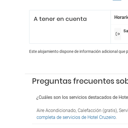
Re
Horari
A tener en cuenta
Person
Recepc
Sa
En
Tiendas
Este alojamiento dispone de información adicional que 
Pa
Parkin
Parkin
Preguntas frecuentes sob
¿Cuáles son los servicios destacados de Hote
Aire Acondicionado, Calefacción (gratis), Ser
completa de servicios de Hotel Cruzeiro
.