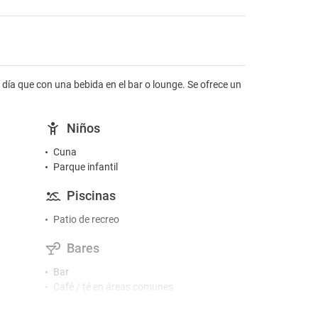
 día que con una bebida en el bar o lounge. Se ofrece un
Niños
Cuna
Parque infantil
Piscinas
Patio de recreo
Bares
Bar
Café / té en áreas comunes
Gimnasio y SPA