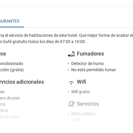
AURANTES
a el servicio de habitaciones de este hotel. Qué mejor forma de acabar el
 bufé gratuito todos los días de 07:00 a 10:00..
ros
Fumadores
condicionado
Detector de humo
cción (gratis)
No está permitido fumar
rvicios adicionales
Wifi
sor
Wifi gratis
ra de piso
Servicios
ora
ería
Baño público
za en seco
Café
ora
Caja fuerte
io de lavandería
Desayuno en la habitación