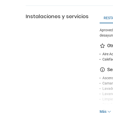
Instalaciones y servicios
REST
Aprovech
desayuno
Ot
Aire A
Calefa
Se
Ascen
Camare
Lavad
Lavand
Limpie
Secad
Servic
Más