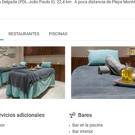
 Delgada (PDL-João Paulo II): 22,4 km . A poca distancia de Playa Monte
RESTAURANTES
PISCINAS
rvicios adicionales
Bares
sor
Bar en la piscina
Bar interior