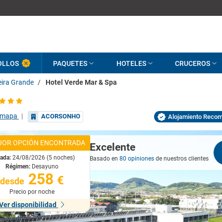
OLLOS
PAQUETES
HOTELES
CRUCEROS
eira Grande
/
Hotel Verde Mar & Spa
 mapa
|
ACORSONHO
Alojamiento Reco
JOR OPCIÓN ENCONTRADA
Excelente
rada:
24/08/2026 (5 noches)
Basado en
80 opiniones
de nuestros clientes
Régimen:
Desayuno
258
€
desde
Precio por noche
Ver disponibilidad