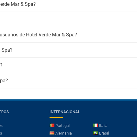
 Verde Mar & Spa?
 usuarios de Hotel Verde Mar & Spa?
& Spa?
a?
Spa?
TROS
INTERNACIONAL
os
Portugal
Italia
es
Alemania
Brasil