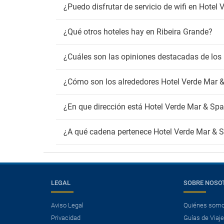
¿Puedo disfrutar de servicio de wifi en Hotel
¿Qué otros hoteles hay en Ribeira Grande?
¿Cuáles son las opiniones destacadas de los
¿Cómo son los alrededores Hotel Verde Mar 
¿En que dirección está Hotel Verde Mar & Sp
¿A qué cadena pertenece Hotel Verde Mar & 
×
LEGAL
SOBRE NOSO
¿Necesitas un vuelo?
Aviso Legal
Quiénes som
Ver ofertas de Vuelo + Hotel.
Privacidad
Guías de Viaj
Ahorra más de un 25% en tus vacaciones.