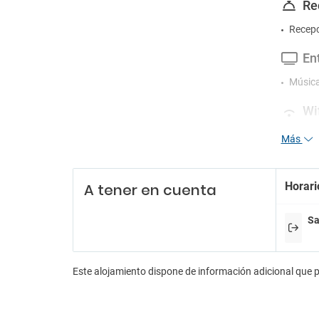
Re
Recepc
En
Música
Wif
Wifi gr
Más
Se
Horari
A tener en cuenta
Consi
Desayu
Jacuzzi
Sa
Piscina
Sala de
Servic
Este alojamiento dispone de información adicional que 
Ni
Piscin