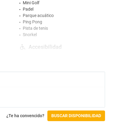
Mini Golf
Padel
Parque acuático
Ping Pong
Pista de tenis
Snorkel
Accesibilidad
Pasamanos en la rampa
Recepción en planta baja
Check-in/Check-out
Entrada a partir de las 16:00
Salida hasta las 11:00
¿Te ha convencido?
BUSCAR DISPONIBILIDAD