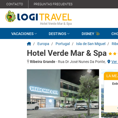
CONTACTO
PREGUNTAS FRECUENTES
Hotel Verde Mar & Spa
VACACIONES
DESTINOS
DISNEY
CH
/
Europa
/
Portugal
/
Isla de San Miguel
/
Rib
Hotel Verde Mar & Spa
Ribeira Grande
-
Rua Dr José Nunes Da Ponte,
Ver
LA ME
Ent