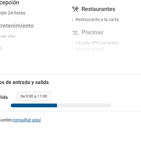
cepción
Restaurantes
ión 24 horas
Restaurante a la carta
tretenimiento
Piscinas
 en vivo
Circuito SPA completo
i
Piscina infantil
Servicio de toallas
atis
Tumbonas en la piscina
Zona jardines
rvicios
Gimnasio y SPA
os de entrada y salida
gna
no en la habitación
Baño turco
 en la piscina
De 0:00 a 11:00
lida
Gimnasio
 interior
Jacuzzi
 lectura
Masajes
io de habitaciones
Sauna
puedes
consultar aquí
ños
a para niños