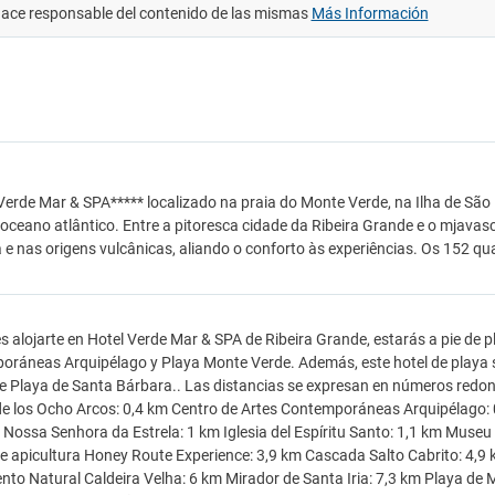
hace responsable del contenido de las mismas
Más Información
Verde Mar & SPA***** localizado na praia do Monte Verde, na Ilha de São M
 oceano atlântico. Entre a pitoresca cidade da Ribeira Grande e o mjavasc
 e nas origens vulcânicas, aliando o conforto às experiências. Os 152 q
es alojarte en Hotel Verde Mar & SPA de Ribeira Grande, estarás a pie de 
ráneas Arquipélago y Playa Monte Verde. Además, este hotel de playa se 
e Playa de Santa Bárbara.. Las distancias se expresan en números redon
e los Ocho Arcos: 0,4 km Centro de Artes Contemporáneas Arquipélago: 0
e Nossa Senhora da Estrela: 1 km Iglesia del Espíritu Santo: 1,1 km Muse
e apicultura Honey Route Experience: 3,9 km Cascada Salto Cabrito: 4,9
o Natural Caldeira Velha: 6 km Mirador de Santa Iria: 7,3 km Playa de 