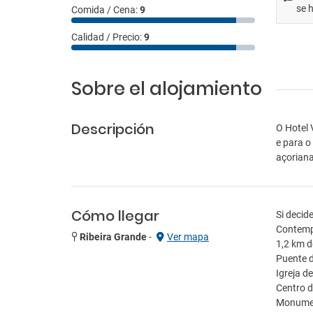
se 
Comida / Cena:
9
Calidad / Precio:
9
Sobre el alojamiento
Descripción
O Hotel 
e para o
açoriana
Cómo llegar
Si decid
Contempo
Ribeira Grande
-
Ver mapa
1,2 km d
Puente d
Igreja d
Centro d
Monument