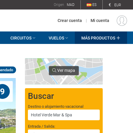
€
Origen
MAD
ES
EUR
Crear cuenta
|
Mi cuenta
CIRCUITOS
VUELOS
MÁS PRODUCTOS
mendado
Ver mapa
9
Buscar
Destino o alojamiento vacacional
Entrada / Salida: