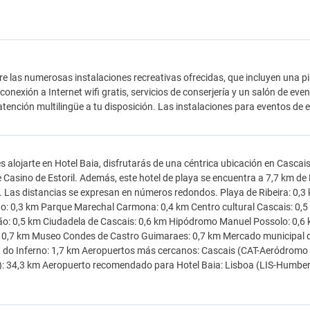
tre las numerosas instalaciones recreativas ofrecidas, que incluyen una pis
onexión a Internet wifi gratis, servicios de conserjería y un salón de event
atención multilingüe a tu disposición. Las instalaciones para eventos de
es alojarte en Hotel Baia, disfrutarás de una céntrica ubicación en Cascai
 Casino de Estoril. Además, este hotel de playa se encuentra a 7,7 km d
.. Las distancias se expresan en números redondos. Playa de Ribeira: 0,3
: 0,3 km Parque Marechal Carmona: 0,4 km Centro cultural Cascais: 0,5 
o: 0,5 km Ciudadela de Cascais: 0,6 km Hipódromo Manuel Possolo: 0,6 k
 0,7 km Museo Condes de Castro Guimaraes: 0,7 km Mercado municipal de
do Inferno: 1,7 km Aeropuertos más cercanos: Cascais (CAT-Aeródromo 
: 34,3 km Aeropuerto recomendado para Hotel Baia: Lisboa (LIS-Humberto