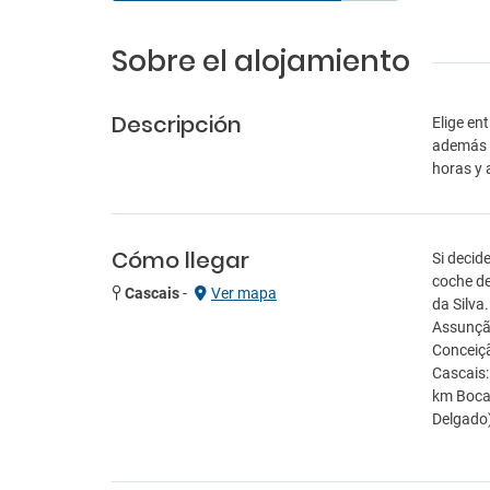
Sobre el alojamiento
Descripción
Elige en
además c
horas y 
Cómo llegar
Si decid
coche de
Cascais
-
Ver mapa
da Silva
Assunção
Conceiçã
Cascais:
km Boca 
Delgado)