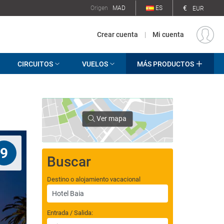
€
Origen
MAD
ES
EUR
Crear cuenta
|
Mi cuenta
CIRCUITOS
VUELOS
MÁS PRODUCTOS
Ver mapa
9
Buscar
Destino o alojamiento vacacional
Entrada / Salida: