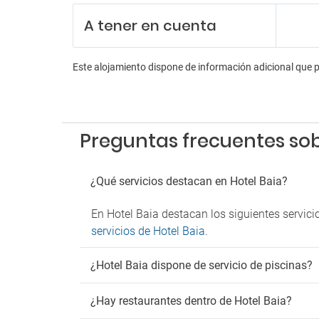
Recepc
A tener en cuenta
Servici
En
Este alojamiento dispone de información adicional que 
Anima
Sala de
Tiendas
Pa
Preguntas frecuentes sob
Parkin
Parkin
¿Qué servicios destacan en Hotel Baia?
Parking
Parkin
En Hotel Baia destacan los siguientes servici
Fu
servicios de Hotel Baia
.
Zona 
¿Hotel Baia dispone de servicio de piscinas?
¿Hay restaurantes dentro de Hotel Baia?