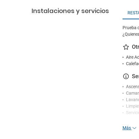
Instalaciones y servicios
REST
Prueba d
¿Quieres
Ot
Aire A
Calefa
Se
Ascen
Camare
Lavand
Limpie
Servic
Re
Más
Person