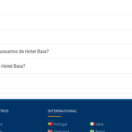
usuarios de Hotel Baia?
e Hotel Baia?
TROS
INTERNACIONAL
os
Portugal
Italia
es
Alemania
Brasil