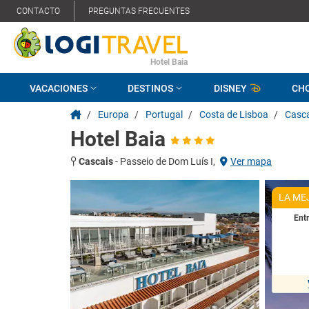
CONTACTO
PREGUNTAS FRECUENTES
Hotel Baia
VACACIONES
DESTINOS
DISNEY
CH
/
Europa
/
Portugal
/
Costa de Lisboa
/
Casca
Hotel Baia
Cascais
-
Passeio de Dom Luís I,
Ver mapa
LA ME
Ent