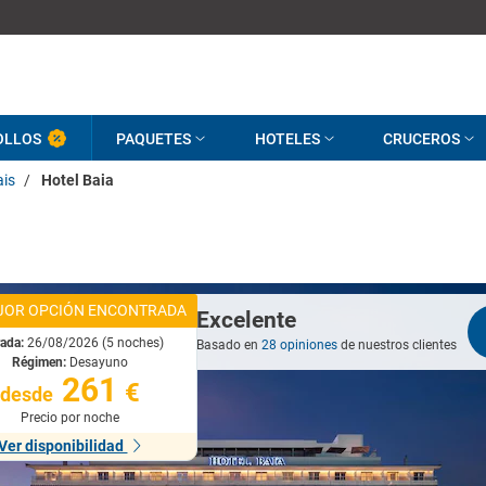
OLLOS
PAQUETES
HOTELES
CRUCEROS
is
/
Hotel Baia
JOR OPCIÓN ENCONTRADA
Excelente
rada:
26/08/2026 (5 noches)
Basado en
28 opiniones
de nuestros clientes
Régimen:
Desayuno
261
€
desde
Precio por noche
Ver disponibilidad