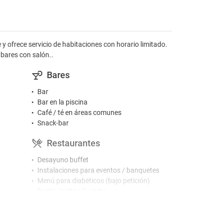
y ofrece servicio de habitaciones con horario limitado.
bares con salón..
Bares
Bar
Bar en la piscina
Café / té en áreas comunes
Snack-bar
Restaurantes
Desayuno buffet
Instalaciones para eventos / banquetes
Menú para diabéticos (bajo petición)
Restaurante a la carta
Restaurante buffet
Piscinas