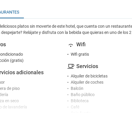
AURANTES
eliciosos platos sin moverte de este hotel, que cuenta con un restaurante 
 despejarte? Relájate y disfruta con la bebida que quieras en uno de los 2 
ros
Wifi
condicionado
Wifi gratis
cción (gratis)
Servicios
rvicios adicionales
Alquiler de bicicletas
sor
Alquiler de coches
ra de piso
Balcón
ería
Baño público
za en seco
Biblioteca
io de lavandería
Café
Caja fuerte
cepción
Centro de conferencias
Centro de negocios
al Multiidioma
Desayuno en la habitación