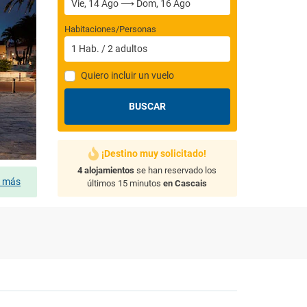
Habitaciones/Personas
1
Hab.
/
2
adultos
Quiero incluir un vuelo
BUSCAR
¡Destino muy solicitado!
4 alojamientos
se han reservado los
s más
últimos 15 minutos
en Cascais