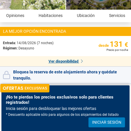
Opiniones
Habitaciones
Ubicación
Servicios
LA MEJOR OPCIÓN ENCONTRADA
131
Entrada:
14/08/2026 (7 noches)
€
desde
Régimen:
Desayuno
Precio por noche
Ver disponibilidad
Bloquea la reserva de este alojamiento ahora y quédate
tranquilo.
OFERTAS
EXCLUSIVAS
¡No te pierdas
los precios exclusivos solo para clientes
registrados!
Inicia sesión para desbloquear las mejores ofertas
* Descuento aplicable sólo para algunos de los alojamientos del listado
INICIAR SESIÓN