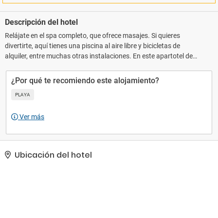
Descripción del hotel
Relájate en el spa completo, que ofrece masajes. Si quieres
divertirte, aquí tienes una piscina al aire libre y bicicletas de
alquiler, entre muchas otras instalaciones. En este apartotel de
estilo victoriano encontrarás también conexión a Internet wifi
gratis, servicio de celebración de bodas y asistencia turística
¿Por qué te recomiendo este alojamiento?
(adquisición de entradas).. Tendrás conexión a Internet por cable
PLAYA
gratis, tintorería y un servicio de recepción las 24 horas a tu
disposición. Pagando un pequeño suplemento podrás aprovechar
Ver más
prestaciones como servicio de transporte al aeropuerto (ida y
vuelta) de pago y aparcamiento sin asistencia gratuito..
Ubicación del hotel