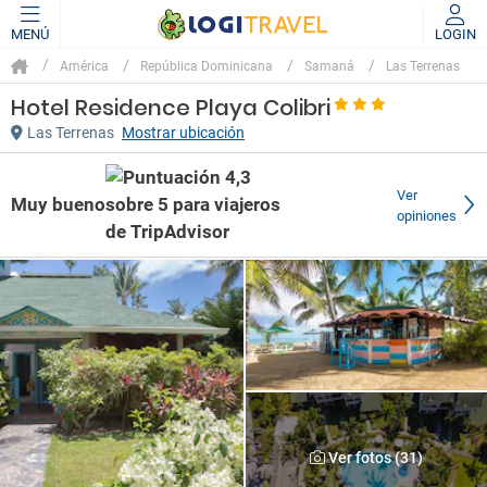
MENÚ
LOGIN
América
República Dominicana
Samaná
Las Terrenas
Hotel Residence Playa Colibri
Las Terrenas
Mostrar ubicación
Ver
Muy bueno
opiniones
Ver fotos (31)