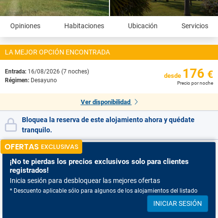
Opiniones
Habitaciones
Ubicación
Servicios
LA MEJOR OPCIÓN ENCONTRADA
176
Entrada:
16/08/2026 (7 noches)
€
desde
Régimen:
Desayuno
Precio por noche
Ver disponibilidad
Bloquea la reserva de este alojamiento ahora y quédate
tranquilo.
OFERTAS
EXCLUSIVAS
¡No te pierdas
los precios exclusivos solo para clientes
registrados!
Inicia sesión para desbloquear las mejores ofertas
* Descuento aplicable sólo para algunos de los alojamientos del listado
INICIAR SESIÓN