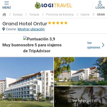
MENÚ
LOGIN
GRAND
Europa
Turquía
Provincia de Esmirna
Cesme
Grand Hotel Ontur
Cesme
Mostrar ubicación
Ver
Muy bueno
opiniones
Ver fotos (31)