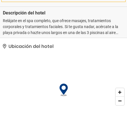
Descripción del hotel
Relájate en el spa completo, que ofrece masajes, tratamientos
corporales y tratamientos faciales. Si te gusta nadar, acércate a la
playa privada o hazte unos largos en una de las 3 piscinas al aire
libre y 3 cubiertas disponibles. Encontrarás también conexión a
Internet wifi gratis, servicios de conserjería y una zona recreativa
Ubicación del hotel
o sala de juegos. Recorre rápida y cómodamente las principales
atracciones de la zona gracias al servicio de transporte (de
pago).. Tendrás un centro de negocios, tintorería y un servicio de
recepción las 24 horas a tu disposición. ¿Estás organizando un
evento en Çeşme? En este hotel tienes a tu disposición 1212
metros cuadrados de espacio con zona para conferencias y salas
de reuniones. Pagando un pequeño suplemento podrás
aprovechar prestaciones como servicio de transporte desde el
hotel hasta el aeropuerto disponible 24 horas y aparcamiento con
asistencia gratuito..