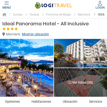
MENÚ
LOGIN
IDEAL
Europa
Turquía
Provincia de Mugla
Marmaris
Ideal Panorama Hotel - All Inclusive
Marmaris
Mostrar ubicación
Ver fotos (30)
Opiniones
Habitaciones
Ubicación
Servicios