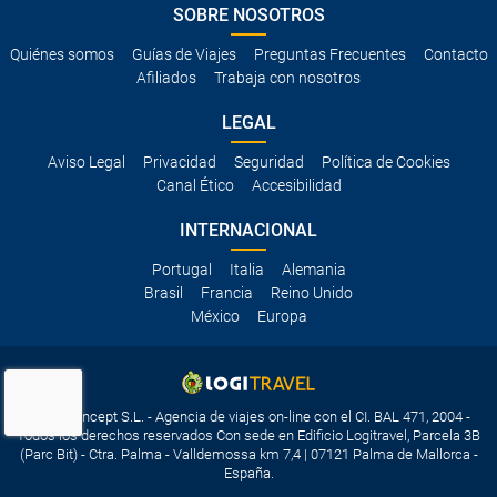
SOBRE NOSOTROS
Quiénes somos
Guías de Viajes
Preguntas Frecuentes
Contacto
Afiliados
Trabaja con nosotros
LEGAL
Aviso Legal
Privacidad
Seguridad
Política de Cookies
Canal Ético
Accesibilidad
INTERNACIONAL
Portugal
Italia
Alemania
Brasil
Francia
Reino Unido
México
Europa
Travelconcept S.L. - Agencia de viajes on-line con el CI. BAL 471, 2004 -
Todos los derechos reservados Con sede en Edificio Logitravel, Parcela 3B
(Parc Bit) - Ctra. Palma - Valldemossa km 7,4 | 07121 Palma de Mallorca -
España.