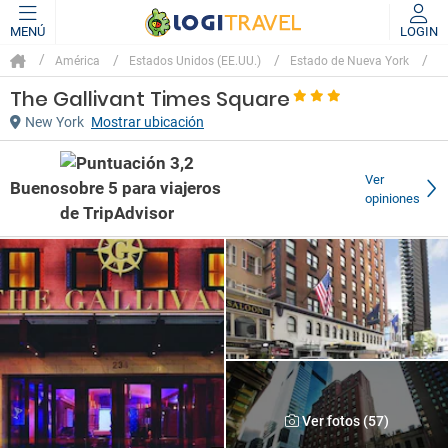
MENÚ
LOGIN
América
Estados Unidos (EE.UU.)
Estado de Nueva York
N
The Gallivant Times Square
New York
Mostrar ubicación
Ver
Bueno
opiniones
Ver fotos (57)