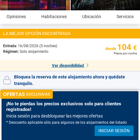
Opiniones
Habitaciones
Ubicación
Servicios
LA MEJOR OPCIÓN ENCONTRADA
104
Entrada:
16/08/2026 (5 noches)
€
desde
Régimen:
Solo alojamiento
Precio por noche
Ver disponibilidad
Bloquea la reserva de este alojamiento ahora y quédate
tranquilo.
OFERTAS
EXCLUSIVAS
¡No te pierdas
los precios exclusivos solo para clientes
registrados!
Inicia sesión para desbloquear las mejores ofertas
* Descuento aplicable sólo para algunos de los alojamientos del listado
INICIAR SESIÓN