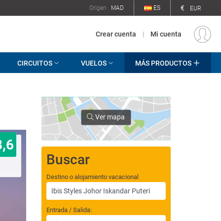
€
Origen
MAD
ES
EUR
Crear cuenta
|
Mi cuenta
CIRCUITOS
VUELOS
MÁS PRODUCTOS
Ver mapa
8,6
Buscar
Destino o alojamiento vacacional
Entrada / Salida: