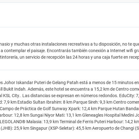
asio y muchas otras instalaciones recreativas a tu disposición, no te que
 a contemplar el paisaje. Encontrarás también conexión a Internet wifi g
tintorería, un servicio de recepción las 24 horas y una caja fuerte en rec
les Johor Iskandar Puteri de Gelang Patah está a menos de 15 minutos
l Bukit Indah. Además, este hotel se encuentra a 15,2 km de Centro com
l KSL City.. Las distancias se expresan en números redondos. EduCity: 7,
: 7,9 km Estadio Sultan Ibrahim: 8 km Parque Sireh: 9,3 km Centro comer
 Campo de Práctica de Golf Sunway Xpark: 12,4 km Parque Hutan Banda
arbour: 12,8 km Sungai Niyor Mati: 13,1 km Gleneagles Hospital Medini J
LEGOLAND® Malasia: 13,9 km Terminal de Ferris Puteri Harbour: 14,2 k
 (JHB): 25,9 km Singapur (XSP-Seletar): 45,5 km Aeropuerto de Changi (S