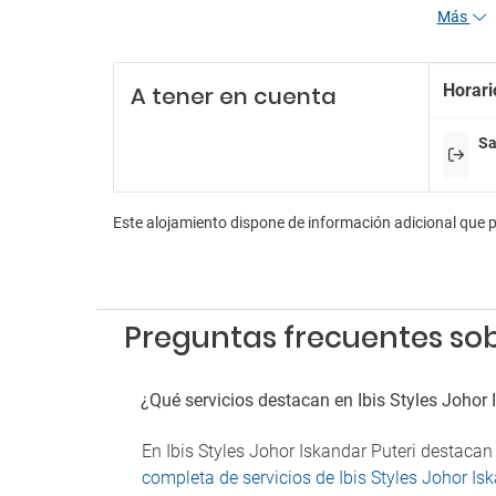
Más
Recepc
Pa
Horari
A tener en cuenta
Parkin
Parkin
Sa
Parkin
Fu
Este alojamiento dispone de información adicional que 
Detect
Zona 
Preguntas frecuentes sobr
¿Qué servicios destacan en Ibis Styles Johor 
En Ibis Styles Johor Iskandar Puteri destacan
completa de servicios de Ibis Styles Johor Is