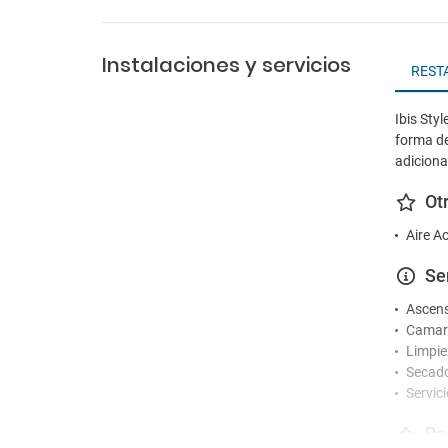
Instalaciones y servicios
REST
Ibis Sty
forma de
adicional
Ot
Aire A
Se
Ascen
Camare
Limpie
Secad
Servic
Re