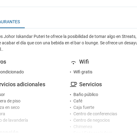
AURANTES
les Johor Iskandar Puteri te ofrece la posibilidad de tomar algo en Streats,
 acabar el día que con una bebida en el bar o lounge. Se ofrece un desayu
..
ros
Wifi
condicionado
Wifi gratis
rvicios adicionales
Servicios
sor
Baño público
ra de piso
Café
za en seco
Caja fuerte
ora
Centro de conferencias
io de lavandería
Centro de negocios
Chimenea
cepción
Fax / Fotocopiadora