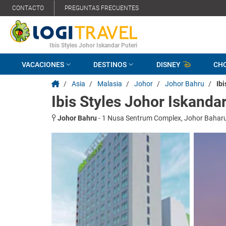
CONTACTO
PREGUNTAS FRECUENTES
Ibis Styles Johor Iskandar Puteri
VACACIONES
DESTINOS
DISNEY
CH
/
Asia
/
Malasia
/
Johor
/
Johor Bahru
/
Ibi
Ibis Styles Johor Iskandar
Johor Bahru
-
1 Nusa Sentrum Complex, Johor Baharu