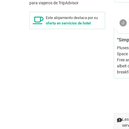
Este alojamiento destaca por su
J
oferta en servicios de hotel
“Simpl
Pluses:
Space e
Free an
albeit
breakf
Las
ser