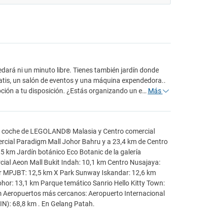
dará ni un minuto libre. Tienes también jardín donde
ratis, un salón de eventos y una máquina expendedora..
epción a tu disposición. ¿Estás organizando un e…
Más
 en coche de LEGOLAND® Malasia y Centro comercial
ercial Paradigm Mall Johor Bahru y a 23,4 km de Centro
5 km Jardín botánico Eco Botanic de la galería
cial Aeon Mall Bukit Indah: 10,1 km Centro Nusajaya:
r MPJBT: 12,5 km X Park Sunway Iskandar: 12,6 km
ohor: 13,1 km Parque temático Sanrio Hello Kitty Town:
m Aeropuertos más cercanos: Aeropuerto Internacional
IN): 68,8 km . En Gelang Patah.