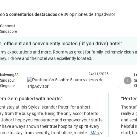
ndo
5 comentarios destacados
de 39 opiniones de Tripadvisor
Canmeat
Singapore
, efficient and conveniently located ( if you drive) hotel”
l my expectations and more. Room was great for family, extremely clean an
ey. I drove and the hotel was excellently located.
24/11/2025
katwong33
L
L
Singapur,
S
Singapur
S
em Gem packed with hearts”
“Perfe
ent stay at Ibis Styles Iskandar Puteri for a short
The staf
 from the busy sg life. Being the only accor hotel to
really a
n Johor I hope you encourage and empower your staffs
and sen
 have always shown their true hospitality spirit every
helpful 
come to stay. from security, front office, mainte…
Más
staff, h