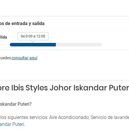
Guardaequipaje
ión 24 horas
Guardaropa
Jardín
rking
Máquinas expendedoras
os de entrada y salida
Médico
g
Plancha para ropa
g Exterior
De 0:00 a 12:00
lida
Sala de banquetes y eventos
g cercano
Secador
madores
Seguridad
Servicio de despertador
puedes
consultar aquí
or de humo
Servicio de habitaciones
para fumadores
e Ibis Styles Johor Iskandar Puter
Iskandar Puteri?
 los siguientes servicios: Aire Acondicionado, Servicio de lavan
kandar Puteri
.