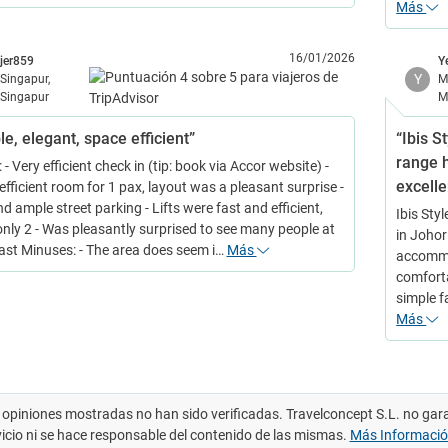
Más
16/01/2026
jer859
Y
Y
Singapur,
M
Singapur
M
e, elegant, space efficient”
“Ibis S
range 
 - Very efficient check in (tip: book via Accor website) -
excell
fficient room for 1 pax, layout was a pleasant surprise -
d ample street parking - Lifts were fast and efficient,
Ibis Sty
 only 2 - Was pleasantly surprised to see many people at
in Johor
ast Minuses: - The area does seem i…
Más
accommod
comforta
simple f
Más
 opiniones mostradas no han sido verificadas. Travelconcept S.L. no gar
vicio ni se hace responsable del contenido de las mismas.
Más Informaci