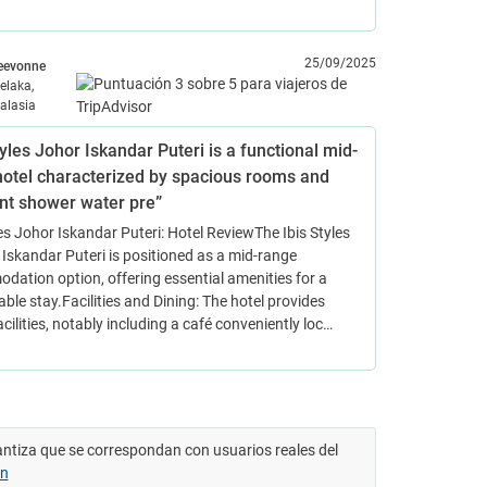
25/09/2025
eevonne
elaka,
alasia
tyles Johor Iskandar Puteri is a functional mid-
hotel characterized by spacious rooms and
ent shower water pre”
les Johor Iskandar Puteri: Hotel Review ​The Ibis Styles
 Iskandar Puteri is positioned as a mid-range
ation option, offering essential amenities for a
ble stay. ​Facilities and Dining: The hotel provides
acilities, notably including a café conveniently loc…
antiza que se correspondan con usuarios reales del
ón