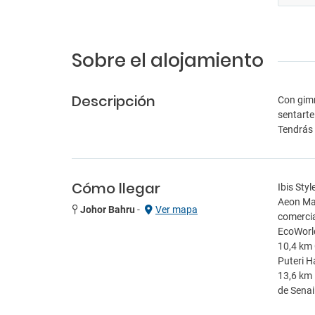
Sobre el alojamiento
Descripción
Con gimn
sentarte
Tendrás 
Cómo llegar
Ibis Sty
Aeon Mal
Johor Bahru
-
Ver mapa
comercia
EcoWorld
10,4 km
Puteri H
13,6 km 
de Senai