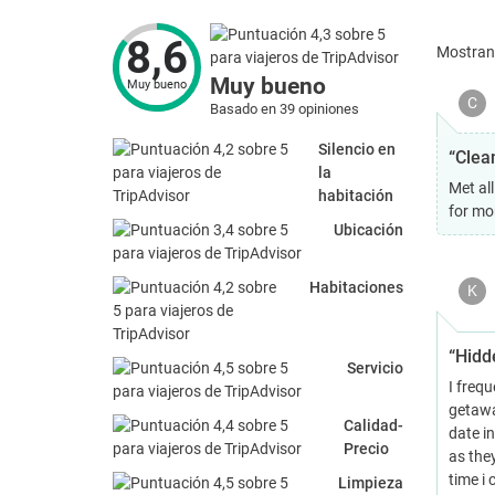
8,6
Mostra
Muy bueno
Muy bueno
C
Basado en 39 opiniones
Silencio en
“Clean
la
Met al
habitación
for mon
Ubicación
Habitaciones
K
“Hidd
Servicio
I frequ
getaway
Calidad-
date i
Precio
as they
time i 
Limpieza