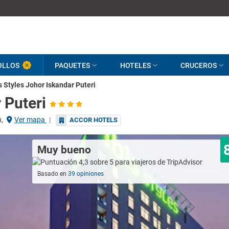
OLLOS
PAQUETES
HOTELES
CRUCEROS
s Styles Johor Iskandar Puteri
 Puteri
,
Ver mapa
|
ACCOR HOTELS
Muy bueno
Basado en
39 opiniones