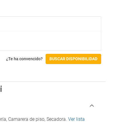
Campo de golf
Campo de golf a menos de 3 km
Accesibilidad
Acceso en silla de ruedas
Instalaciones para personas con
discapacidad
¿Te ha convencido?
BUSCAR DISPONIBILIDAD
Check-in/Check-out
Entrada a partir de las 15:00
Salida hasta las 12:00
i
dería, Camarera de piso, Secadora.
Ver lista