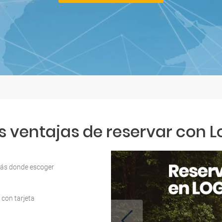
s ventajas de reservar con L
ás donde escoger
 con tarjeta