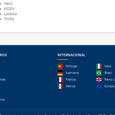
Hertz
KEDDY
Localiza
Thrifty
TROS
INTERNACIONAL
Portugal
Italia
Alemania
Brasil
ntes
Francia
Reino 
México
Europa
tros