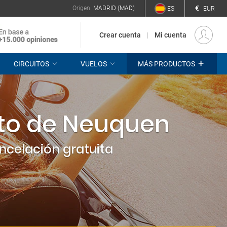
€
Origen
MADRID (MAD)
ES
EUR
Crear cuenta
Mi cuenta
+
CIRCUITOS
VUELOS
MÁS PRODUCTOS
rto de Neuquen
celación gratuita