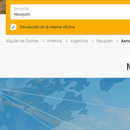
Recogida
Devolución en la misma oficina
Alquiler de Coches
América
Argentina
Neuquén
Aero