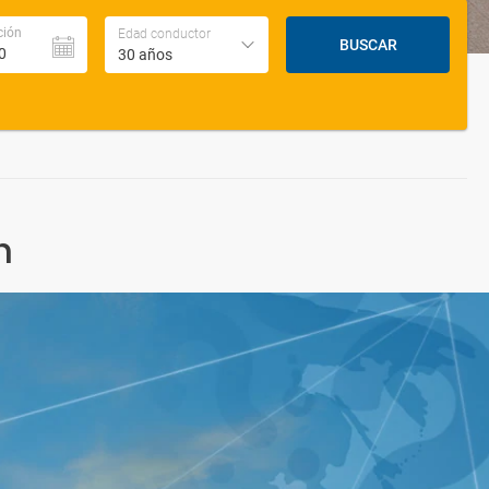
ción
Edad conductor
BUSCAR
30 años
n