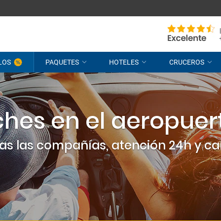
LOS
PAQUETES
HOTELES
CRUCEROS
oches en el aeropue
 las compañías, atención 24h y can