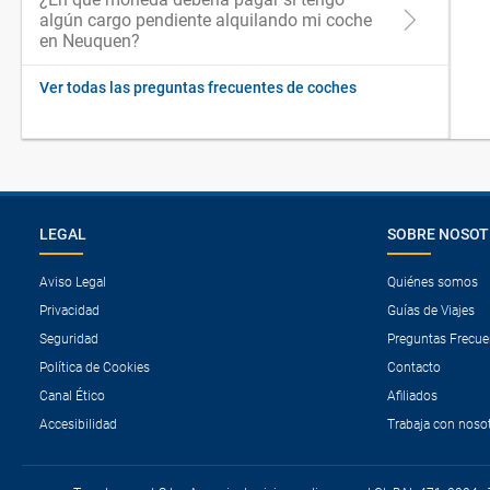
algún cargo pendiente alquilando mi coche
en Neuquen?
Ver todas las preguntas frecuentes de coches
LEGAL
SOBRE NOSO
Aviso Legal
Quiénes somos
Privacidad
Guías de Viajes
Seguridad
Preguntas Frecue
Política de Cookies
Contacto
Canal Ético
Afiliados
Accesibilidad
Trabaja con noso