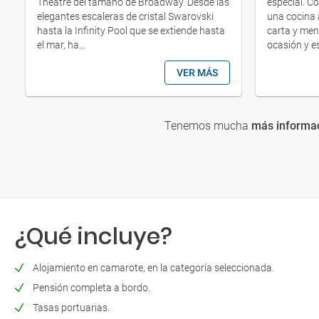
Theatre del tamaño de Broadway. Desde las
especial. C
elegantes escaleras de cristal Swarovski
una cocina 
hasta la Infinity Pool que se extiende hasta
carta y men
el mar, ha...
ocasión y es
VER MÁS
Tenemos mucha
más informac
¿Qué incluye?
Alojamiento en camarote, en la categoría seleccionada.
Pensión completa a bordo.
Tasas portuarias.