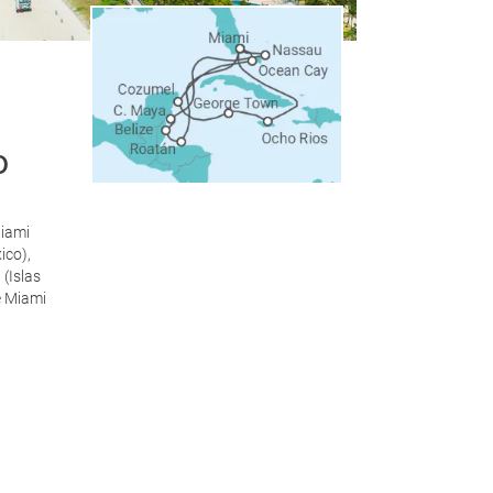
o
Miami
ico),
(Islas
e Miami