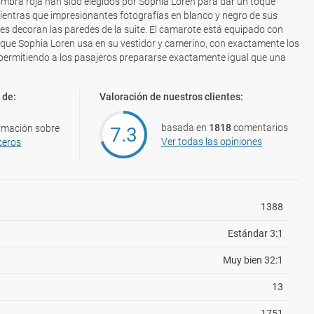
ombra roja han sido elegidos por Sophia Loren para dar un toque
ientras que impresionantes fotografías en blanco y negro de sus
 decoran las paredes de la suite. El camarote está equipado con
r que Sophia Loren usa en su vestidor y camerino, con exactamente los
permitiendo a los pasajeros prepararse exactamente igual que una
 de:
Valoración de nuestros clientes:
basada en
1818
comentarios
rmación sobre
7.3
Ver todas las opiniones
ceros
1388
Estándar 3:1
Muy bien 32:1
13
1751