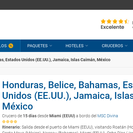
LOS
PAQUETES
HOTELES
CRUCEROS
s, Estados Unidos (EE.UU.), Jamaica, Islas Caimán, México
Honduras, Belice, Bahamas, E
Unidos (EE.UU.), Jamaica, Isla
México
Crucero de
15 días
desde
Miami (EEUU)
a bordo del
MSC Divina
Itinerario:
Salida desde el puerto de Miami (EEUU), visitando Roatán (Hon