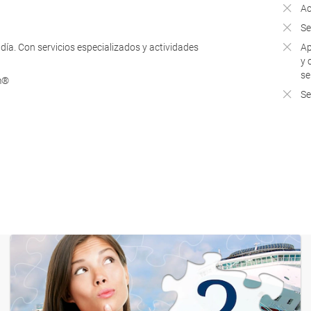
Ac
Se
día. Con servicios especializados y actividades
Ap
y 
se
m®
Se