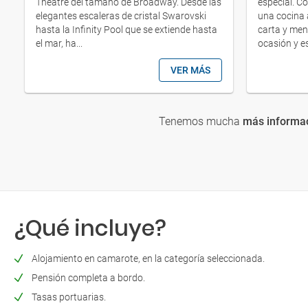
Theatre del tamaño de Broadway. Desde las
especial. C
elegantes escaleras de cristal Swarovski
una cocina 
hasta la Infinity Pool que se extiende hasta
carta y men
el mar, ha...
ocasión y es
VER MÁS
Tenemos mucha
más informac
¿Qué incluye?
Alojamiento en camarote, en la categoría seleccionada.
Pensión completa a bordo.
Tasas portuarias.