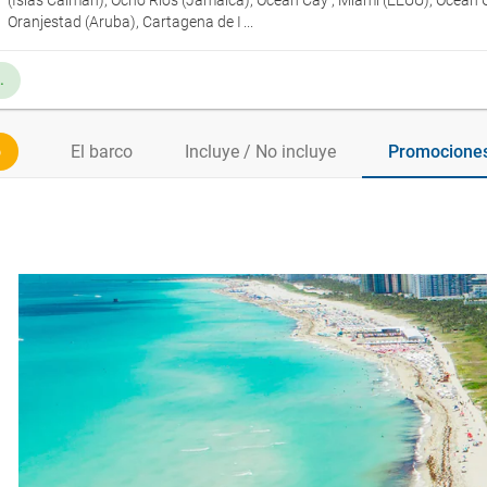
(Islas Caimán), Ocho Ríos (Jamaica), Ocean Cay , Miami (EEUU), Ocean 
Oranjestad (Aruba), Cartagena de I
inas) incluida
o
El barco
Incluye / No incluye
Promociones