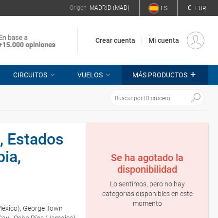
€
Origen
MADRID (MAD)
ES
EUR
Crear cuenta
Mi cuenta
+
CIRCUITOS
VUELOS
MÁS PRODUCTOS
, Estados
ia,
Se ha agotado la
disponibilidad
Lo sentimos, pero no hay
categorias disponibles en este
momento
(México), George Town