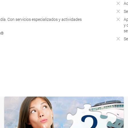
Ac
Se
día. Con servicios especializados y actividades
Ap
y 
se
m®
Se