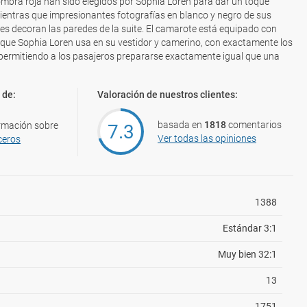
ombra roja han sido elegidos por Sophia Loren para dar un toque
ientras que impresionantes fotografías en blanco y negro de sus
 decoran las paredes de la suite. El camarote está equipado con
r que Sophia Loren usa en su vestidor y camerino, con exactamente los
permitiendo a los pasajeros prepararse exactamente igual que una
 de:
Valoración de nuestros clientes:
basada en
1818
comentarios
rmación sobre
7.3
Ver todas las opiniones
ceros
1388
Estándar 3:1
Muy bien 32:1
13
1751