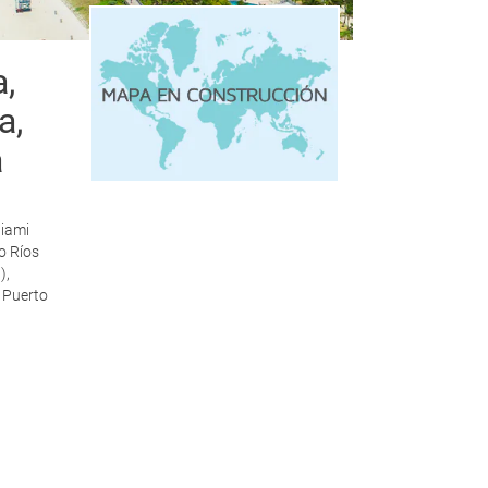
,
a,
a
Miami
o Ríos
),
 Puerto