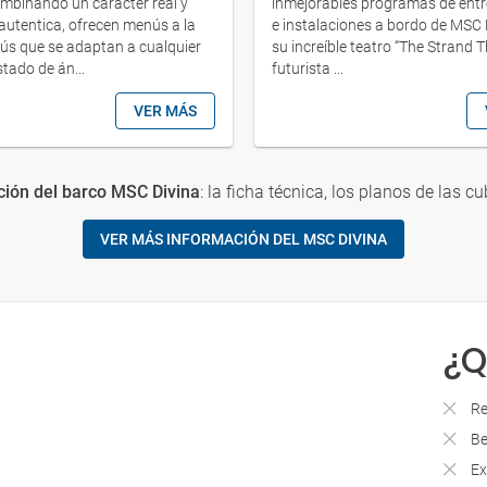
ombinando un carácter real y
inmejorables programas de entr
autentica, ofrecen menús a la
e instalaciones a bordo de MSC 
ús que se adaptan a cualquier
su increíble teatro “The Strand T
tado de án...
futurista ...
VER MÁS
ión del barco MSC Divina
: la ficha técnica, los planos de las cu
VER MÁS INFORMACIÓN DEL MSC DIVINA
¿Q
Re
Be
Ex