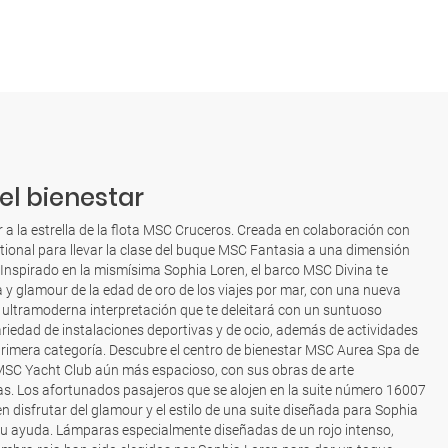
el bienestar
a la estrella de la flota MSC Cruceros. Creada en colaboración con
tional para llevar la clase del buque MSC Fantasia a una dimensión
nspirado en la mismísima Sophia Loren, el barco MSC Divina te
a y glamour de la edad de oro de los viajes por mar, con una nueva
y ultramoderna interpretación que te deleitará con un suntuoso
riedad de instalaciones deportivas y de ocio, además de actividades
primera categoría. Descubre el centro de bienestar MSC Aurea Spa de
o MSC Yacht Club aún más espacioso, con sus obras de arte
s. Los afortunados pasajeros que se alojen en la suite número 16007
en disfrutar del glamour y el estilo de una suite diseñada para Sophia
u ayuda. Lámparas especialmente diseñadas de un rojo intenso,