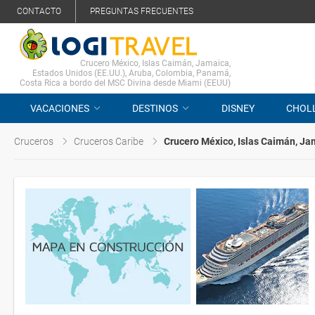
CONTACTO
PREGUNTAS FRECUENTES
Crucero México, Islas Caimán, Jamaica,
Estados Unidos (EE.UU.), Aruba, Colombia, Panamá,
Costa Rica a bordo del MSC Divina desde Miami (EEUU)
VACACIONES
DESTINOS
DISNEY
CHOL
Cruceros
Cruceros Caribe
Crucero México, Islas Caimán, Ja