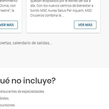
etenimiento
quedan eclipsados por el estrés del día a
Divina, con
día. Con los nuevos centros de bienestar a
heatre”, la
bordo MSC Aurea Salus Per Aquam, MSC
Cruceros combina la ...
VER MÁS
VER MÁS
biertas, calendario de salidas,...
ué no incluye?
staurantes de especialidades.
bidas.
cursiones.