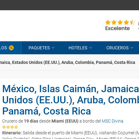
LOS
PAQUETES
HOTELES
CRUCEROS
maica, Estados Unidos (EE.UU.), Aruba, Colombia, Panamá, Costa Rica
México, Islas Caimán, Jamaica
Unidos (EE.UU.), Aruba, Colomb
Panamá, Costa Rica
Crucero de
19 días
desde
Miami (EEUU)
a bordo del
MSC Divina
Itinerario:
Salida desde el puerto de Miami (EEUU), visitando Cozumel 