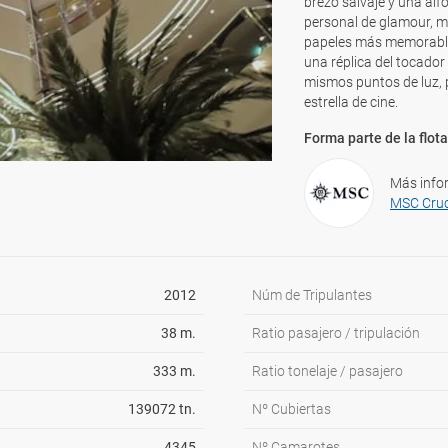
brezo salvaje y una alf
personal de glamour, m
papeles más memorables
una réplica del tocado
mismos puntos de luz, 
estrella de cine.
Forma parte de la flota
Más info
MSC Cru
2012
Núm de Tripulantes
38 m.
Ratio pasajero / tripulación
333 m.
Ratio tonelaje / pasajero
139072 tn.
Nº Cubiertas
4345
Nº Camarotes