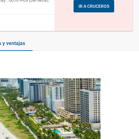
Cay , Ocho Ríos (Jamaica),
IR A CRUCEROS
 y ventajas