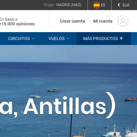
€
Origen
MADRID (MAD)
ES
EUR
Crear cuenta
Mi cuenta
+
CIRCUITOS
VUELOS
MÁS PRODUCTOS
, Antillas)