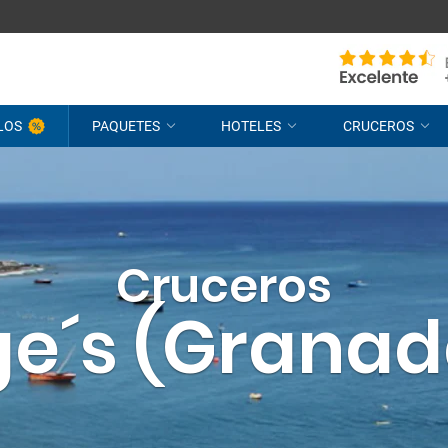
LOS
PAQUETES
HOTELES
CRUCEROS
Cruceros
ge´s (Granada