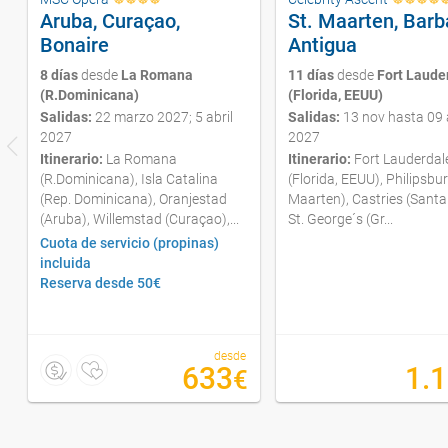
Aruba, Curaçao,
St. Maarten, Barb
Bonaire
Antigua
8 días
desde
La Romana
11 días
desde
Fort Laude
(R.Dominicana)
(Florida, EEUU)
Salidas:
22 marzo 2027; 5 abril
Salidas:
13 nov hasta 09 
2027
2027
Itinerario:
La Romana
Itinerario:
Fort Lauderdal
(R.Dominicana), Isla Catalina
(Florida, EEUU), Philipsbur
(Rep. Dominicana), Oranjestad
Maarten), Castries (Santa 
(Aruba), Willemstad (Curaçao),...
St. George´s (Gr...
Cuota de servicio (propinas)
incluida
Reserva desde 50€
desde
633
1.
€