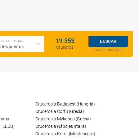
.
1
9
3
5
3
o de embarque
BUSCAR
 los puertos
Cruceros
REINICIAR BÚSQUEDA
Cruceros a Budapest (Hungría)
Cruceros a Corfú (Grecia)
naria
Cruceros a Mykonos (Grecia)
a, EEUU)
Cruceros a Nápoles (Italia)
Cruceros a Kotor (Montenegro)