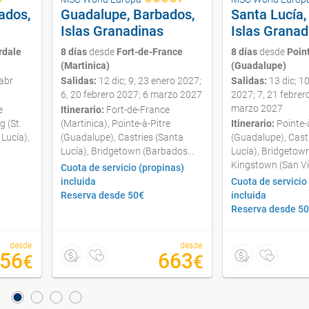
ados,
Guadalupe, Barbados,
Santa Lucía,
Islas Granadinas
Islas Granad
rdale
8 días
desde
Fort-de-France
8 días
desde
Poin
(Martinica)
(Guadalupe)
abr
Salidas:
12 dic; 9, 23 enero 2027;
Salidas:
13 dic; 1
6, 20 febrero 2027; 6 marzo 2027
2027; 7, 21 febrer
marzo 2027
e
Itinerario:
Fort-de-France
g (St.
(Martinica), Pointe-à-Pitre
Itinerario:
Pointe-
Lucía),
(Guadalupe), Castries (Santa
(Guadalupe), Cast
Lucía), Bridgetown (Barbados...
Lucía), Bridgetow
Kingstown (San Vic
Cuota de servicio (propinas)
incluida
Cuota de servicio
Reserva desde 50€
incluida
Reserva desde 5
desde
desde
156
663
€
€