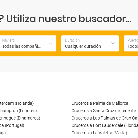
Utiliza nuestro buscador...
Naviera
Duración
Puert
Todas las compañias
Cualquier duración
Todos
terdam (Holanda)
Cruceros a Palma de Mallorca
thampton (Londres)
Cruceros a Santa Cruz de Tenerife
enhague (Dinamarca)
Cruceros a Las Palmas de Gran Ca
oa (Portugal)
Cruceros a Fort Lauderdale (Florid
aga
Cruceros a La Valetta (Malta)