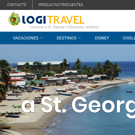
CONTACTO
PREGUNTAS FRECUENTES
Cruceros a St. George´s (Granada, Antillas)
VACACIONES
DESTINOS
DISNEY
CHOL
a St. Geor