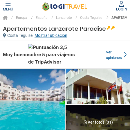
MENÚ
LOGIN
APARTAME
Europa
España
Lanzarote
Costa Teguise
Apartamentos Lanzarote Paradise
Costa Teguise
Mostrar ubicación
Ver
Muy bueno
opiniones
Ver fotos (31)