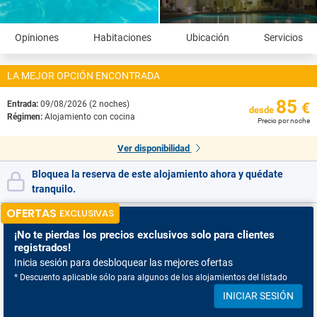
Opiniones
Habitaciones
Ubicación
Servicios
LA MEJOR OPCIÓN ENCONTRADA
85
Entrada:
09/08/2026 (2 noches)
€
desde
Régimen:
Alojamiento con cocina
Precio por noche
Ver disponibilidad
Bloquea la reserva de este alojamiento ahora y quédate
tranquilo.
OFERTAS
EXCLUSIVAS
¡No te pierdas
los precios exclusivos solo para clientes
registrados!
Inicia sesión para desbloquear las mejores ofertas
* Descuento aplicable sólo para algunos de los alojamientos del listado
INICIAR SESIÓN