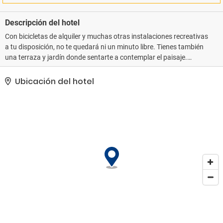
Descripción del hotel
Con bicicletas de alquiler y muchas otras instalaciones recreativas
a tu disposición, no te quedará ni un minuto libre. Tienes también
una terraza y jardín donde sentarte a contemplar el paisaje.
Encontrarás además conexión a Internet wifi gratis y asistencia
turística (adquisición de entradas). Podrás llegar a las tiendas de
Ubicación del hotel
la zona rápidamente gracias al servicio de transporte gratuito..
Tendrás consigna de equipaje y una lavandería a tu disposición.
Se ofrece servicio de transporte al aeropuerto (ida y vuelta) de
pago..