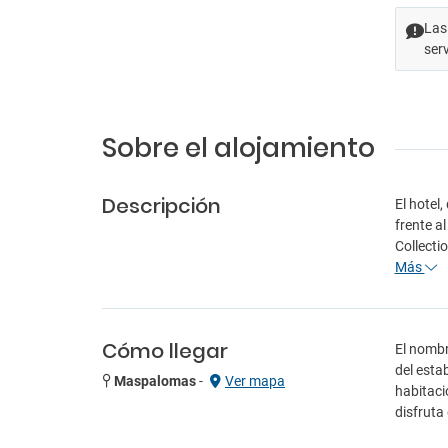
Las
ser
Sobre el alojamiento
Descripción
El hotel
frente a
Collecti
Más
Cómo llegar
El nombr
del esta
Maspalomas
-
Ver mapa
habitaci
disfruta