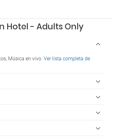
Tiene barras de soporte en baño
Tiene grifería monomando
Check-in/Check-out
n Hotel - Adults Only
Entrada a partir de las 14:00
Salida hasta las 12:00
os, Música en vivo.
Ver lista completa de