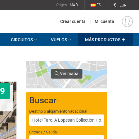
€
Origen
MAD
ES
EUR
Crear cuenta
|
Mi cuenta
CIRCUITOS
VUELOS
MÁS PRODUCTOS
Ver mapa
9
Buscar
Destino o alojamiento vacacional
Entrada / Salida: