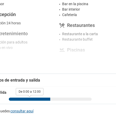
sor
Bar en la piscina
Bar interior
cepción
Cafetería
ión 24 horas
Restaurantes
tretenimiento
Restaurante a la carta
Restaurante buffet
ión para adultos
 en vivo
Piscinas
rking
Servicio de toallas
Tumbonas en la piscina
g de pago
Gimnasio y SPA
ansporte shuttle
os de entrada y salida
Gimnasio
do al aeropuerto
do al campo de golf
De 0:00 a 12:00
lida
Actividades
i
Alquiler de bicicletas
Campo de golf a menos de 3 km
atis
puedes
consultar aquí
Padel