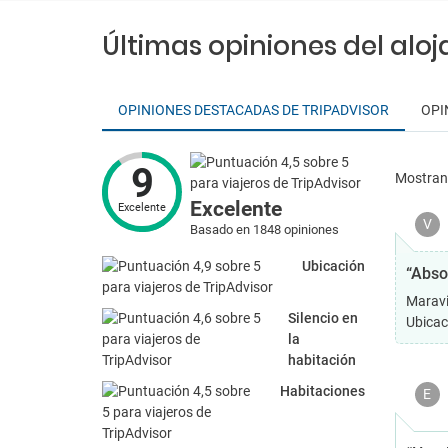
Últimas opiniones del alo
OPINIONES DESTACADAS DE TRIPADVISOR
OPI
9
Mostra
Excelente
Excelente
V
Basado en 1848 opiniones
Ubicación
“Abso
Maravi
Silencio en
Ubicac
la
habitación
Habitaciones
E