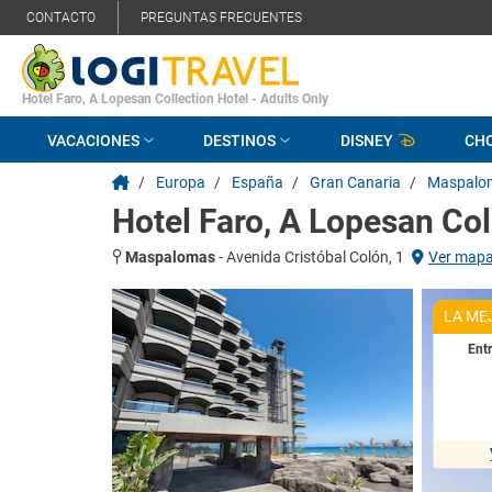
CONTACTO
PREGUNTAS FRECUENTES
Hotel Faro, A Lopesan Collection Hotel - Adults Only
VACACIONES
DESTINOS
DISNEY
CH
/
Europa
/
España
/
Gran Canaria
/
Maspalo
Hotel Faro, A Lopesan Col
Maspalomas
-
Avenida Cristóbal Colón, 1
Ver map
LA ME
Ent