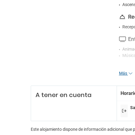
Ascen
Re
Recepc
En
Animac
Música
Pa
Más
Parkin
Tr
Horari
A tener en cuenta
Trasla
Trasla
Sa
Wif
Wifi gr
Este alojamiento dispone de información adicional que 