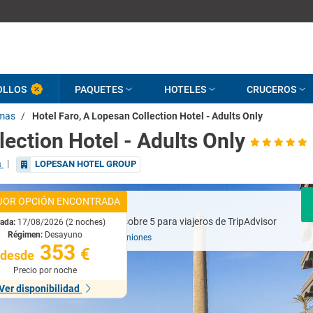
OLLOS
PAQUETES
HOTELES
CRUCEROS
mas
/
Hotel Faro, A Lopesan Collection Hotel - Adults Only
lection Hotel - Adults Only
a
|
LOPESAN HOTEL GROUP
JOR OPCIÓN ENCONTRADA
Excelente
rada:
17/08/2026 (2 noches)
Régimen:
Desayuno
Basado en
1848 opiniones
353
€
desde
Precio por noche
Ver disponibilidad