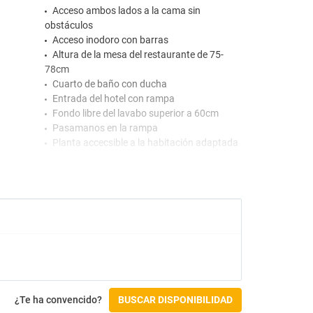
Acceso ambos lados a la cama sin
obstáculos
Acceso inodoro con barras
Altura de la mesa del restaurante de 75-
78cm
Cuarto de baño con ducha
Entrada del hotel con rampa
Fondo libre del lavabo superior a 60cm
Pasamanos en la rampa
Planta accecsible a la habitación adaptada
Planta accecsible al restaurante
Puerta de baño superior a 80cm
Recepción en planta baja
Restaurante con inodoro en zonas
comunes adaptadas
Salones de animación, inodoro en zonas
comunes adaptadas
Salones de animación, señalización
accesibilidad internacional en entrada
Suelo de ducha con antideslizante
¿Te ha convencido?
BUSCAR DISPONIBILIDAD
Suelo ducha al mismo nivel del suelo baño