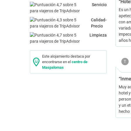
“Hote
Servicio
Es un 
apetec
Calidad-
con am
Precio
variad
impeca
Limpieza
años 
Este alojamiento destaca por
T
encontrarse en el
centro de
Maspalomas
“Inmej
Muy ac
hotel y
persona
y un et
hecho 