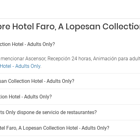
Parque acuático
rvicios
Pista de tenis
Snorkel
no en la habitación
io de habitaciones
e Hotel Faro, A Lopesan Collectio
um
tion Hotel - Adults Only?
 mencionar Ascensor, Recepción 24 horas, Animación para adult
Hotel - Adults Only
.
n Collection Hotel - Adults Only?
ion Hotel - Adults Only?
lts Only dispone de servicio de restaurantes?
l Faro, A Lopesan Collection Hotel - Adults Only?