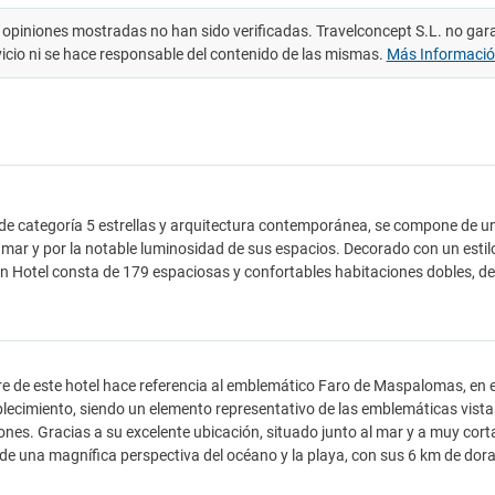
 opiniones mostradas no han sido verificadas. Travelconcept S.L. no gar
vicio ni se hace responsable del contenido de las mismas.
Más Informaci
, de categoría 5 estrellas y arquitectura contemporánea, se compone de un
l mar y por la notable luminosidad de sus espacios. Decorado con un esti
on Hotel consta de 179 espaciosas y confortables habitaciones dobles, de 
e de este hotel hace referencia al emblemático Faro de Maspalomas, en e
blecimiento, siendo un elemento representativo de las emblemáticas vist
ones. Gracias a su excelente ubicación, situado junto al mar y a muy cor
 de una magnífica perspectiva del océano y la playa, con sus 6 km de dor