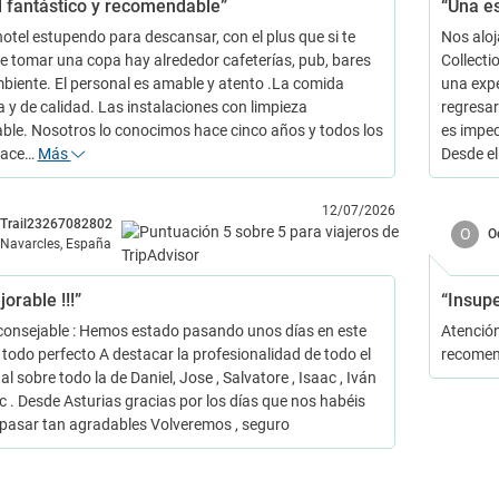
l fantástico y recomendable”
“Una e
hotel estupendo para descansar, con el plus que si te
Nos alo
e tomar una copa hay alrededor cafeterías, pub, bares
Collect
biente. El personal es amable y atento .La comida
una exp
a y de calidad. Las instalaciones con limpieza
regresar
ble. Nosotros lo conocimos hace cinco años y todos los
es impe
hace…
Más
Desde 
12/07/2026
Trail23267082802
O
O
Navarcles, España
orable !!!”
“Insup
onsejable : Hemos estado pasando unos días en este
Atención
 todo perfecto A destacar la profesionalidad de todo el
recomen
l sobre todo la de Daniel, Jose , Salvatore , Isaac , Iván
c . Desde Asturias gracias por los días que nos habéis
pasar tan agradables Volveremos , seguro