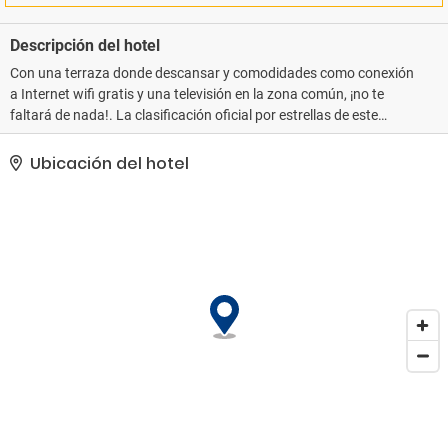
Descripción del hotel
Con una terraza donde descansar y comodidades como conexión
a Internet wifi gratis y una televisión en la zona común, ¡no te
faltará de nada!. La clasificación oficial por estrellas de este
alojamiento ha sido otorgada por ATOUT France, la agencia de
desarrollo turístico de Francia.. Tendrás una sala de ordenadores,
Ubicación del hotel
un servicio de recepción las 24 horas y atención multilingüe a tu
disposición. Hay un aparcamiento sin asistencia (de pago)
disponible..