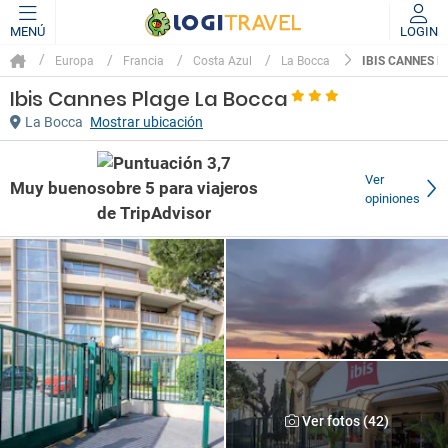
MENÚ
LOGIN
IBIS CANNES 
Europa
Francia
Costa Azul
La Bocca
Ibis Cannes Plage La Bocca
La Bocca
Mostrar ubicación
Ver
Muy bueno
opiniones
Ver fotos (42)