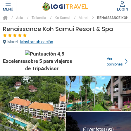
MENÚ
LOGIN
RENAISSANCE KOH S
Asia
Tailandia
Ko Samui
Maret
Renaissance Koh Samui Resort & Spa
Maret
Mostrar ubicación
Ver
Excelente
opiniones
Ver fotos (92)