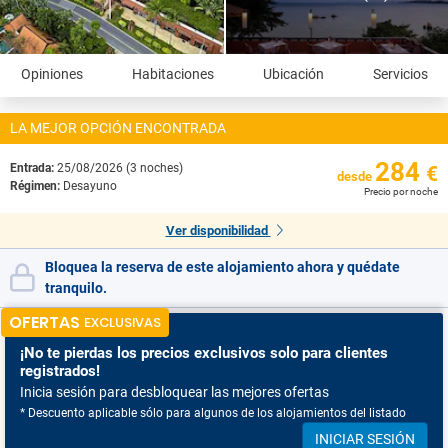
Opiniones
Habitaciones
Ubicación
Servicios
LA MEJOR OPCIÓN ENCONTRADA
284
Entrada:
25/08/2026 (3 noches)
€
desde
Régimen:
Desayuno
Precio por noche
Ver disponibilidad
Bloquea la reserva de este alojamiento ahora y quédate
tranquilo.
OFERTAS
EXCLUSIVAS
¡No te pierdas
los precios exclusivos solo para clientes
registrados!
Inicia sesión para desbloquear las mejores ofertas
* Descuento aplicable sólo para algunos de los alojamientos del listado
INICIAR SESIÓN