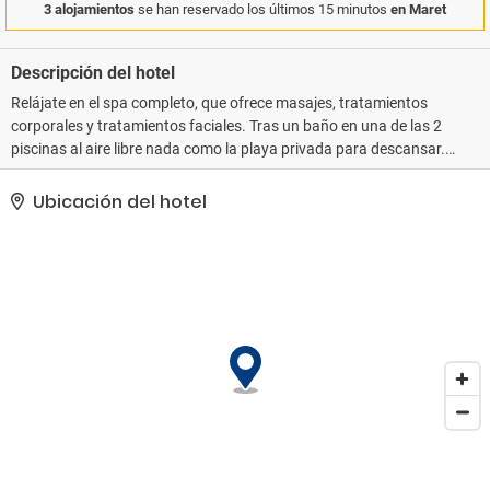
3 alojamientos
se han reservado los últimos 15 minutos
en Maret
Descripción del hotel
Relájate en el spa completo, que ofrece masajes, tratamientos
corporales y tratamientos faciales. Tras un baño en una de las 2
piscinas al aire libre nada como la playa privada para descansar.
Encontrarás además conexión a Internet wifi gratis, servicios de
conserjería y una tienda de recuerdos. Recorre rápida y
Ubicación del hotel
cómodamente las principales atracciones de la zona gracias al
servicio de transporte (de pago).. Tendrás un centro de negocios,
un servicio de limusina o coche con chófer y periódicos gratuitos
en el vestíbulo a tu disposición. ¿Estás organizando un evento en
Koh Samui? En este complejo turístico tienes a tu disposición 120
metros cuadrados de espacio con zona para conferencias y una
sala de reuniones. Pagando un pequeño suplemento podrás
aprovechar prestaciones como servicio de transporte al
aeropuerto (ida y vuelta) disponible 24 horas y servicio de
transporte al punto de embarque del ferry..