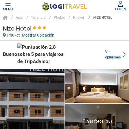
MENÚ
LOGIN
NIZE HOTEL
Asia
Tailandia
Phuket
Phuket
Nize Hotel
Phuket
Mostrar ubicación
Ver
Bueno
opiniones
Ver fotos (38)