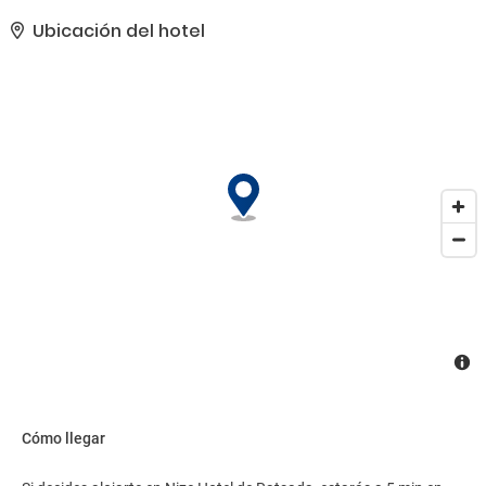
servicio de recepción las 24 horas y consigna de equipaje a tu
disposición. Pagando un pequeño suplemento podrás aprovechar
Ubicación del hotel
prestaciones como servicio de transporte al aeropuerto (ida y
vuelta) disponible 24 horas y aparcamiento sin asistencia
gratuito..
Cómo llegar