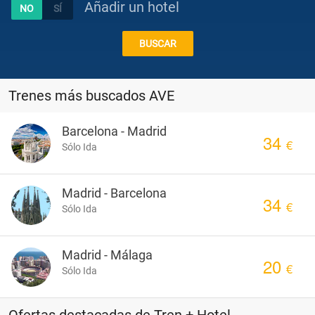
Añadir un hotel
Combinados
BUSCAR
Rutas
Trenes más buscados AVE
en
Ver
Barcelona - Madrid
34
oferta
€
Sólo Ida
Coche
Ver
Madrid - Barcelona
34
oferta
€
Sólo Ida
Escapadas
Ver
Madrid - Málaga
20
oferta
€
Sólo Ida
Chollos