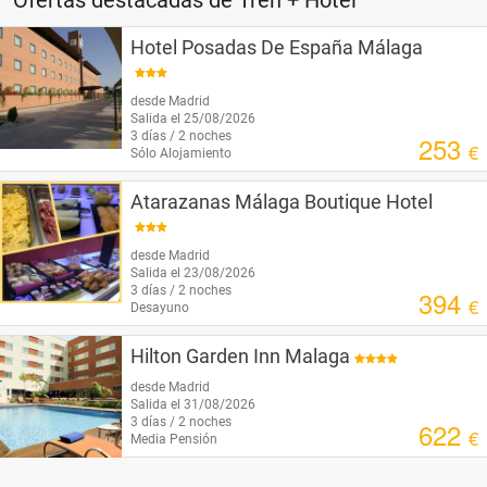
Ofertas destacadas de Tren + Hotel
Ver
Hotel Posadas De España Málaga
oferta
Hoteles
desde Madrid
de
Salida el 25/08/2026
3 días / 2 noches
253
€
Sólo Alojamiento
Playa
Ver
Atarazanas Málaga Boutique Hotel
oferta
desde Madrid
Salida el 23/08/2026
Ferries
3 días / 2 noches
394
€
Desayuno
Ver
Hilton Garden Inn Malaga
oferta
Trenes
desde Madrid
Salida el 31/08/2026
3 días / 2 noches
622
€
Media Pensión