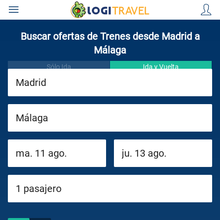
Buscar ofertas de Trenes desde Madrid a
Málaga
Sólo Ida
Ida y Vuelta
Paquetes
Cruceros
Circuitos
Viajes