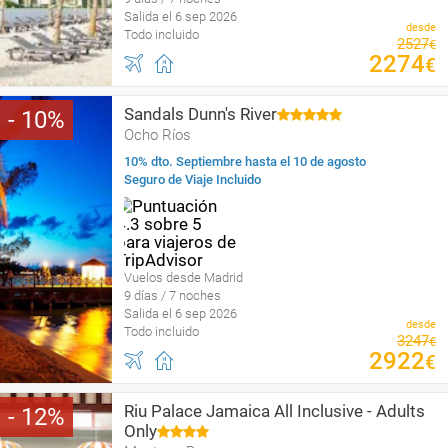
Salida el 6 sep 2026
desde
Todo incluido
2527
€
2274
€
Sandals Dunn's River
10
Ocho Ríos
10% dto. Septiembre hasta el 10 de agosto
Seguro de Viaje Incluido
Vuelos desde Madrid
9 días / 7 noches
Salida el 6 sep 2026
desde
Todo incluido
3247
€
2922
€
Riu Palace Jamaica All Inclusive - Adults
12
Only