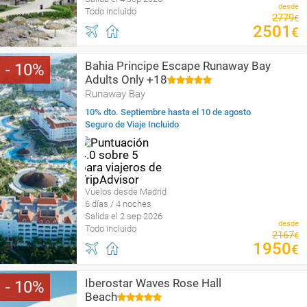
desde
Todo incluido
2779
€
2501
€
Bahia Principe Escape Runaway Bay
10
Adults Only +18
Runaway Bay
10% dto. Septiembre hasta el 10 de agosto
Seguro de Viaje Incluido
Vuelos desde Madrid
6 días / 4 noches
Salida el 2 sep 2026
desde
Todo incluido
2167
€
1950
€
Iberostar Waves Rose Hall
10
Beach