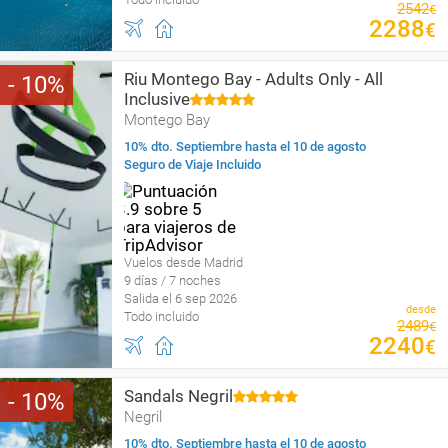
2542
€
2288
€
Riu Montego Bay - Adults Only - All
10
Inclusive
Montego Bay
10% dto. Septiembre hasta el 10 de agosto
Seguro de Viaje Incluido
Vuelos desde Madrid
9 días / 7 noches
Salida el 6 sep 2026
desde
Todo incluido
2489
€
2240
€
Sandals Negril
10
Negril
10% dto. Septiembre hasta el 10 de agosto