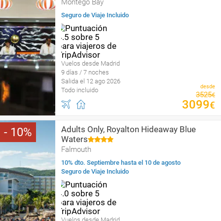
Montego Bay
Seguro de Viaje Incluido
Vuelos desde Madrid
9 días / 7 noches
Salida el 12 ago 2026
desde
Todo incluido
3525
€
3099
€
Adults Only, Royalton Hideaway Blue
10
Waters
Falmouth
10% dto. Septiembre hasta el 10 de agosto
Seguro de Viaje Incluido
Vuelos desde Madrid