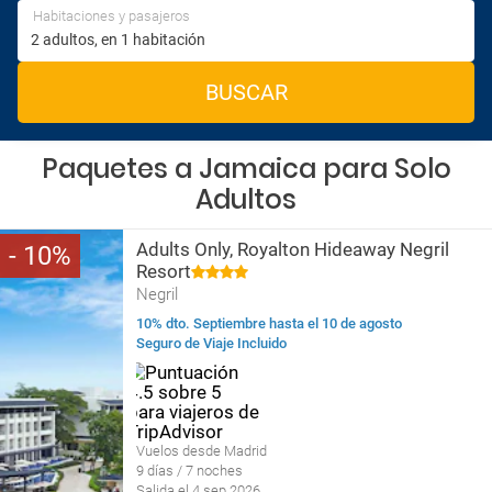
Habitaciones y pasajeros
BUSCAR
Paquetes a Jamaica para Solo
Adultos
Adults Only, Royalton Hideaway Negril
10
Resort
Negril
10% dto. Septiembre hasta el 10 de agosto
Seguro de Viaje Incluido
Vuelos desde Madrid
9 días / 7 noches
Salida el 4 sep 2026