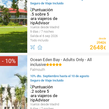
Seguro de Viaje Incluido
Vuelos desde Madrid
9 días / 7 noches
Salida el 6 sep 2026
desde
Todo incluido
2942
€
2648
€
Ocean Eden Bay - Adults Only - All
10
inclusive
Falmouth
10% dto. Septiembre hasta el 10 de agosto
Seguro de Viaje Incluido
Vuelos desde Madrid
9 días / 7 noches