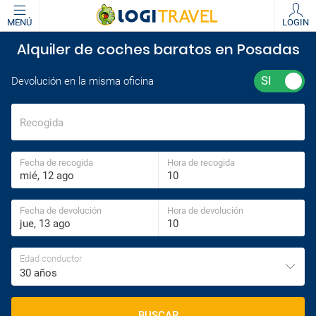
MENÚ
LOGIN
Alquiler de coches baratos en Posadas
Devolución en la misma oficina
Recogida
Fecha de recogida
Hora de recogida
Fecha de devolución
Hora de devolución
Edad conductor
30 años
BUSCAR