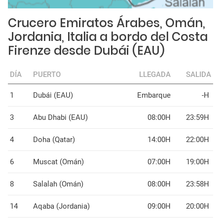
Crucero Emiratos Árabes, Omán,
Jordania, Italia a bordo del Costa
Firenze desde Dubái (EAU)
DÍA
PUERTO
LLEGADA
SALIDA
1
Dubái (EAU)
Embarque
-H
3
Abu Dhabi (EAU)
08:00H
23:59H
4
Doha (Qatar)
14:00H
22:00H
6
Muscat (Omán)
07:00H
19:00H
8
Salalah (Omán)
08:00H
23:58H
14
Aqaba (Jordania)
09:00H
20:00H