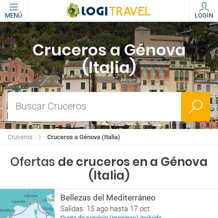
MENÚ
LOGIN
Cruceros a Génova
(Italia)
Buscar Cruceros
Cruceros
Cruceros a Génova (Italia)
Ofertas
de cruceros en a Génova
(Italia)
Bellezas del Mediterráneo
Salidas: 15 ago hasta 17 oct
Cuota de servicio (propinas) incluida