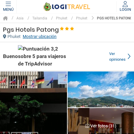
MENÚ
LOGIN
PGS HOTELS PATONG
Asia
Tailandia
Phuket
Phuket
Pgs Hotels Patong
Phuket
Mostrar ubicación
Ver
Bueno
opiniones
Ver fotos (31)