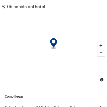
turística (adquisición de entradas).. Tendrás una sala de
ordenadores, tintorería y un servicio de recepción las 24 horas a tu
Ubicación del hotel
disposición. ¿Estás organizando un evento en Patong? En este
hotel tienes a tu disposición 100 metros cuadrados de espacio
con zona para conferencias y una sala de reuniones. Hay un
aparcamiento limitado disponible..
Cómo llegar