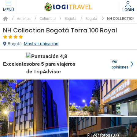
MENÚ
LOGIN
NH COLLECTION 
América
Colombia
Bogotá
Bogotá
NH Collection Bogotá Terra 100 Royal
Bogotá
Mostrar ubicación
Ver
Excelente
opiniones
Ver fotos (37)