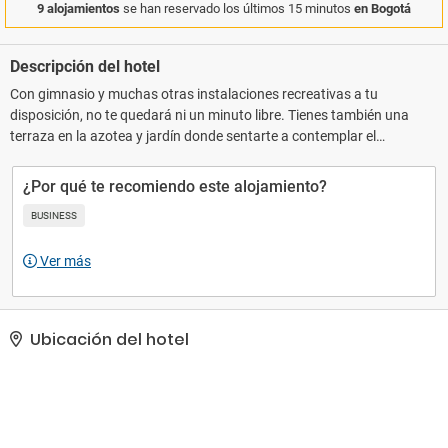
9 alojamientos
se han reservado los últimos 15 minutos
en Bogotá
Descripción del hotel
Con gimnasio y muchas otras instalaciones recreativas a tu
disposición, no te quedará ni un minuto libre. Tienes también una
terraza en la azotea y jardín donde sentarte a contemplar el
paisaje. Encontrarás además conexión a Internet wifi gratis,
servicios de conserjería y un salón de baile.. Tendrás conexión a
¿Por qué te recomiendo este alojamiento?
Internet por cable gratis, un centro de negocios abierto las 24
BUSINESS
horas y periódicos gratuitos en el vestíbulo a tu disposición.
Pagando un pequeño suplemento podrás aprovechar
Ver más
prestaciones como servicio de transporte al aeropuerto (ida y
vuelta) disponible 24 horas y aparcamiento con asistencia
gratuito..
Ubicación del hotel