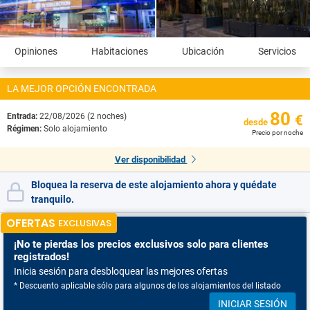
Opiniones
Habitaciones
Ubicación
Servicios
LA MEJOR OPCIÓN ENCONTRADA
80
Entrada:
22/08/2026 (2 noches)
€
desde
Régimen:
Solo alojamiento
Precio por noche
Ver disponibilidad
Bloquea la reserva de este alojamiento ahora y quédate
tranquilo.
OFERTAS
EXCLUSIVAS
¡No te pierdas
los precios exclusivos solo para clientes
registrados!
Inicia sesión para desbloquear las mejores ofertas
* Descuento aplicable sólo para algunos de los alojamientos del listado
INICIAR SESIÓN