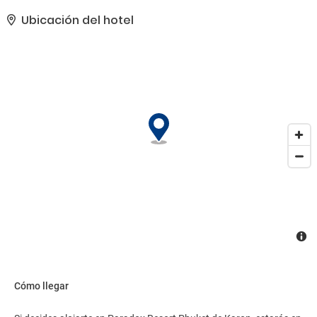
Encontrarás también conexión a Internet wifi gratis, servicios de
conserjería y servicio de celebración de bodas.. Tendrás check-in
Ubicación del hotel
exprés, tintorería y un servicio de recepción las 24 horas a tu
disposición. ¿Estás organizando un evento en Karon? En este
complejo turístico tienes a tu disposición 759 metros cuadrados
de espacio con zona para conferencias y 3 salas de reuniones.
Pagando un pequeño suplemento podrás aprovechar
prestaciones como servicio de transporte al aeropuerto (ida y
vuelta) previa petición y aparcamiento sin asistencia gratuito..
Cómo llegar