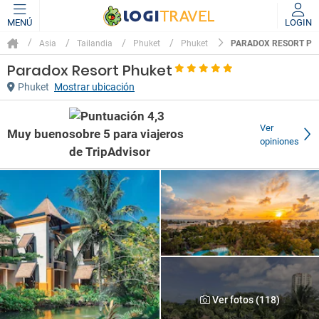
MENÚ
LOGIN
PARADOX RESORT PH
Asia
Tailandia
Phuket
Phuket
Paradox Resort Phuket
Phuket
Mostrar ubicación
Ver
Muy bueno
opiniones
Ver fotos (118)