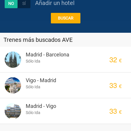
Añadir un hotel
Combinados
BUSCAR
Rutas
Trenes más buscados AVE
en
Ver
Madrid - Barcelona
32
oferta
€
Sólo Ida
Coche
Ver
Vigo - Madrid
33
oferta
€
Sólo Ida
Escapadas
Ver
Madrid - Vigo
33
oferta
€
Sólo Ida
Chollos