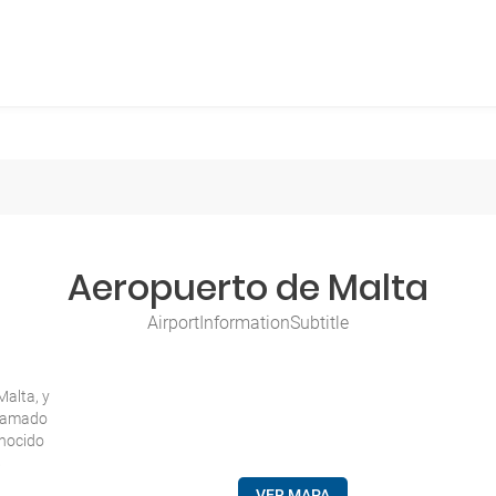
Aeropuerto de Malta
AirportInformationSubtitle
Malta, y
llamado
onocido
8
VER MAPA