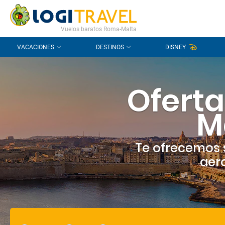
CONTACTO
PREGUNTAS FRECUENTES
Vuelos baratos Roma-Malta
VACACIONES
DESTINOS
DISNEY
Oferta
M
Te ofrecemos 
aero