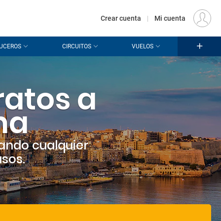
€
Origen
MADRID (MAD)
ES
EUR
Crear cuenta
|
Mi cuenta
UCEROS
CIRCUITOS
VUELOS
ratos a
ma
ando cualquier
asos.