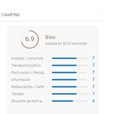
 CIAMPINO
Bien
6.9
basada en 3070 opiniones
7
Accesos / comunicaciones
7
Transporte público
7
Facturación / Recogida equipajes
7
Información
7
Restaurantes / Cafeterías
7
Tiendas
6
Situación de Rent-a-cars