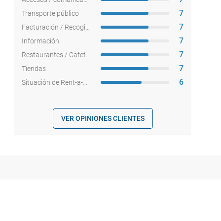
7
Transporte público
7
Facturación / Recogida equipajes
7
Información
7
Restaurantes / Cafeterías
7
Tiendas
6
Situación de Rent-a-cars
VER OPINIONES CLIENTES