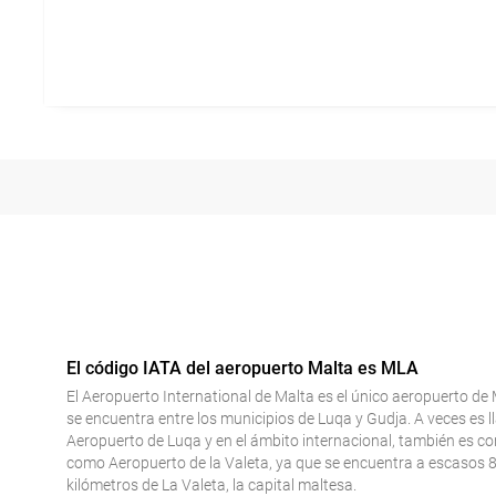
El código IATA del aeropuerto Malta es MLA
El Aeropuerto International de Malta es el único aeropuerto de 
se encuentra entre los municipios de Luqa y Gudja. A veces es 
Aeropuerto de Luqa y en el ámbito internacional, también es c
como Aeropuerto de la Valeta, ya que se encuentra a escasos 
kilómetros de La Valeta, la capital maltesa.