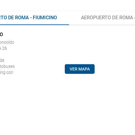
TO DE ROMA - FIUMICINO
AEROPUERTO DE ROMA -
CO
conocido
a 26
 de
utobuses
VER MAPA
king con